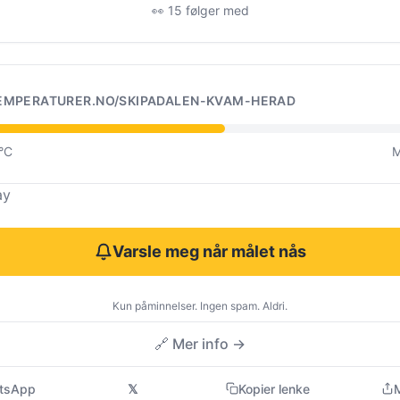
👀 15 følger med
EMPERATURER.NO/SKIPADALEN-KVAM-HERAD
0°C
M
ay
Varsle meg når målet nås
Kun påminnelser. Ingen spam. Aldri.
🔗 Mer info →
tsApp
𝕏
Kopier lenke
M