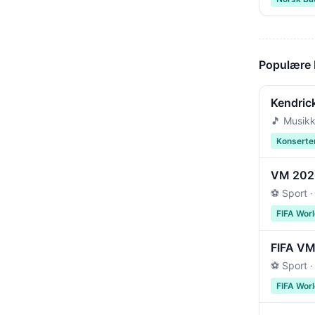
Populære
Kendric
🎵 Musikk
Konserte
VM 2026 
⚽ Sport ·
FIFA Wor
FIFA VM 
⚽ Sport ·
FIFA Wor