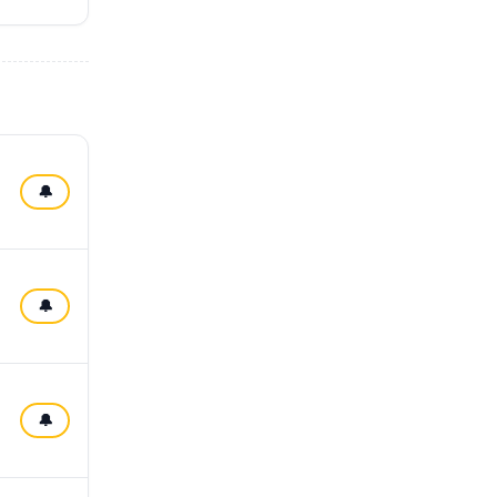
🔔
🔔
🔔