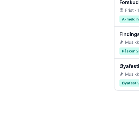
Forskudd
⏰ Frist ·
A-meldin
Findings
🎵 Musikk
Påsken 
Øyafest
🎵 Musikk
Øyafesti