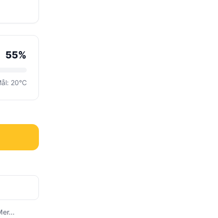
55%
ål: 20°C
er...