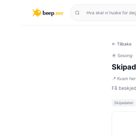
beep
.me
← Tilbake
☀️ Sesong
·
Skipad
📍 Kvam he
Få beskje
Skipadalen