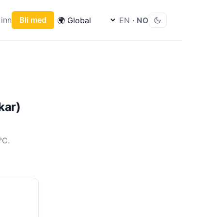
inn
Bli med
EN
·
NO
kar)
°C.