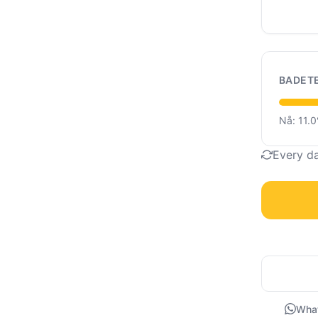
BADET
Nå: 11.
Every d
Wha