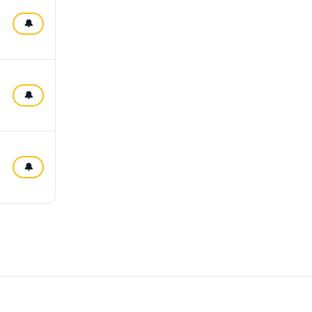
🔔
🔔
🔔