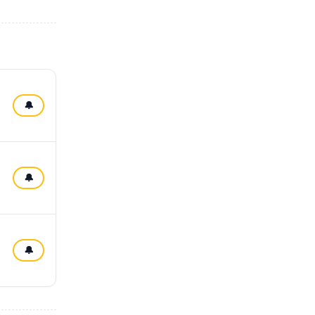
🔔
🔔
🔔