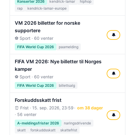
Konserter 2026
kendrick-lamar
hiphop
rap
kendrick-lamar-europe
VM 2026 billetter for norske
supportere
🔔
⚽ Sport · 60 venter
FIFA World Cup 2026
paamelding
FIFA VM 2026: Nye billetter til Norges
kamper
🔔
⚽ Sport · 60 venter
FIFA World Cup 2026
billettsalg
Forskuddsskatt frist
⏰ Frist ·
15. sep. 2026, 23:59
om 38 dager
· 56 venter
🔔
A-meldingsfrister 2026
naringsdrivende
skatt
forskuddsskatt
skattefrist