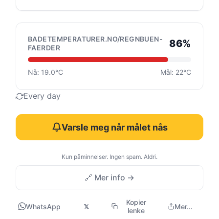
BADETEMPERATURER.NO/REGNBUEN-
86%
FAERDER
Nå: 19.0°C
Mål: 22°C
Every day
Varsle meg når målet nås
Kun påminnelser. Ingen spam. Aldri.
🔗 Mer info →
Kopier
WhatsApp
𝕏
Mer...
lenke