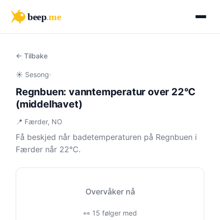
beep
.me
← Tilbake
☀️ Sesong
·
Regnbuen: vanntemperatur over 22°C
(middelhavet)
📍 Færder, NO
Få beskjed når badetemperaturen på Regnbuen i
Færder når 22°C.
Overvåker nå
👀 15 følger med