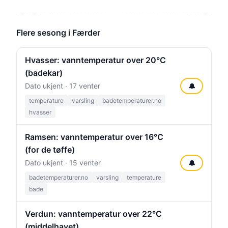
Flere sesong i Færder
Hvasser: vanntemperatur over 20°C
(badekar)
Dato ukjent · 17 venter
🔔
temperature
varsling
badetemperaturer.no
hvasser
Ramsen: vanntemperatur over 16°C
(for de tøffe)
Dato ukjent · 15 venter
🔔
badetemperaturer.no
varsling
temperature
bade
Verdun: vanntemperatur over 22°C
(middelhavet)