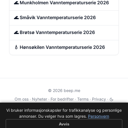
🌊 Munkholmen Vanntemperaturserie 2026
🌊 Småvik Vanntemperaturserie 2026
🌊 Brøtsø Vanntemperaturserie 2026
💧 Hønsøkilen Vanntemperaturserie 2026
© 2026 beep.me
Om oss
·
Nyheter
·
For bedrifter
·
Terms
·
Privacy
·
·
Wikidata
·
OMDb
Vi bruker informasjonskapsler for trafikkanalyse og personlige
annonser. Du velger hva som lagres.
Personvern
Data from TMDB, Wikidata & OMDb. Not endorsed or certified by these
services.
Avvis