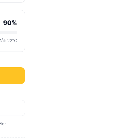
90%
ål: 22°C
er...