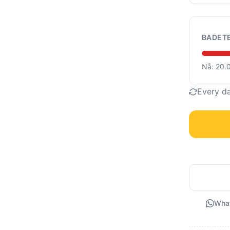
BADET
Nå: 20.
Every d
Wha