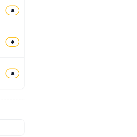
🔔
🔔
🔔