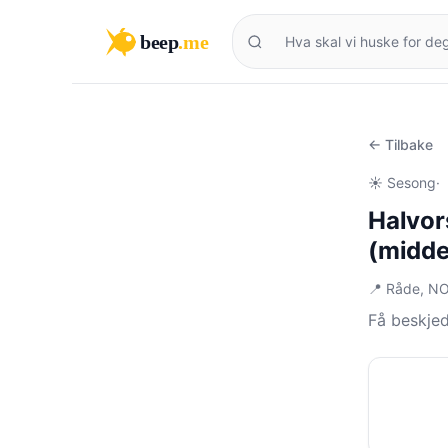
beep
.me
← Tilbake
☀️ Sesong
·
Halvor
(midde
📍 Råde, N
Få beskje