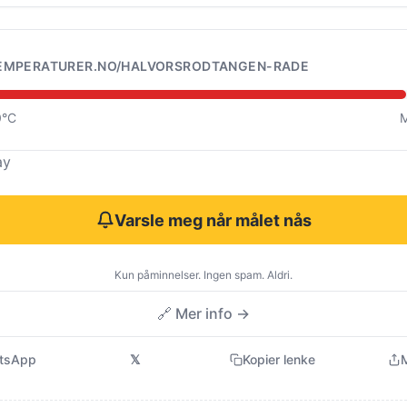
EMPERATURER.NO/HALVORSRODTANGEN-RADE
0°C
M
ay
Varsle meg når målet nås
Kun påminnelser. Ingen spam. Aldri.
🔗 Mer info →
tsApp
𝕏
Kopier lenke
M