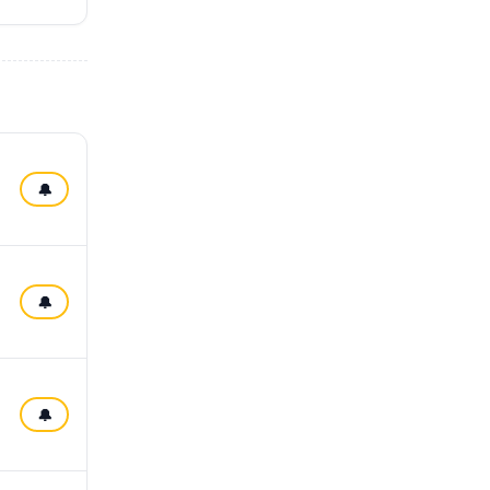
🔔
🔔
🔔