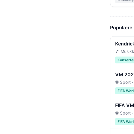
Populære
Kendric
🎵 Musikk
Konserte
VM 2026 
⚽ Sport ·
FIFA Wor
FIFA VM 
⚽ Sport ·
FIFA Wor