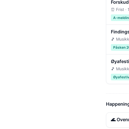
Forskudd
⏰ Frist ·
A-meldin
Findings
🎵 Musikk
Påsken 
Øyafest
🎵 Musikk
Øyafesti
Happening
🌊 Oven