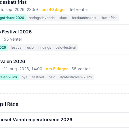
sskatt frist
15. sep. 2026, 23:59
om 40 dager
· 56 venter
gsfrister 2026
naringsdrivende
skatt
forskuddsskatt
skattefrist
 Festival 2026
 · 55 venter
2026
festival
oslo
findings
oslo-festival
ivalen 2026
 ·
11. aug. 2026, 14:00
om 5 dager
· 55 venter
valen 2026
oya
festival
oslo
øyafestivalen-2026
s i Råde
neset Vanntemperaturserie 2026