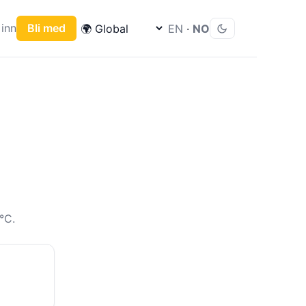
inn
Bli med
EN
·
NO
C
°C.