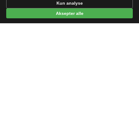
Kun analyse
Aksepter alle
© 2026 beep.me
Om oss
·
Nyheter
·
For bedrifter
·
Terms
·
Privacy
·
·
Wikidata
·
OMDb
Data from TMDB, Wikidata & OMDb. Not endorsed or certified by these
services.
Part of EPAK Vibes
·
Contact
Personvern
|
beep.me — reminders gone social