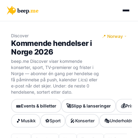
beep
.me
Discover
📍 Norway
Kommende hendelser i
Norge 2026
beep.me Discover viser kommende
konserter, sport, TV-premierer og frister i
Norge — abonner én gang per hendelse og
få påminnelse på push, kalender (.ics) eller
e-post når det skjer. Under: de neste 0
hendelsene, sortert etter dato.
🎫
🚀
💰
Events & billetter
Slipp & lanseringer
Priser
🎵
⚽
🎤
🎭
Musikk
Sport
Konserter
Underholdnin