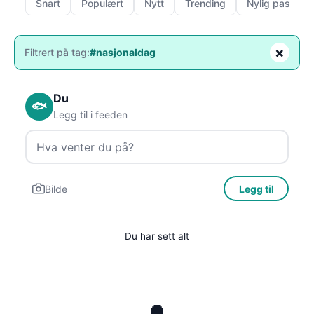
Snart
Populært
Nytt
Trending
Nylig passert
×
Filtrert på tag:
#nasjonaldag
Du
🐟
Legg til i feeden
Bilde
Legg til
Du har sett alt