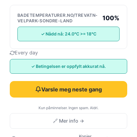
BADETEMPERATURER.NO/TREVATN-
100%
VELPARK-SONDRE-LAND
✓ Nådd nå: 24.0°C >= 18°C
Every day
✓ Betingelsen er oppfylt akkurat nå.
Varsle meg neste gang
Kun påminnelser. Ingen spam. Aldri.
🔗 Mer info →
Kopier