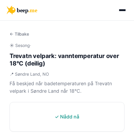
beep
.me
← Tilbake
☀️ Sesong
·
Trevatn velpark: vanntemperatur over
18°C (deilig)
📍 Søndre Land, NO
Få beskjed når badetemperaturen på Trevatn
velpark i Søndre Land når 18°C.
✓ Nådd nå