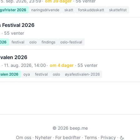
15. sep. 2026, 23:59
om 39 dager
· 56 venter
gsfrister 2026
naringsdrivende
skatt
forskuddsskatt
skattefrist
 Festival 2026
 · 55 venter
2026
festival
oslo
findings
oslo-festival
ivalen 2026
 ·
11. aug. 2026, 14:00
om 4 dager
· 55 venter
valen 2026
oya
festival
oslo
øyafestivalen-2026
© 2026 beep.me
Om oss
·
Nyheter
·
For bedrifter
·
Terms
·
Privacy
·