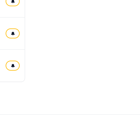
🔔
🔔
🔔