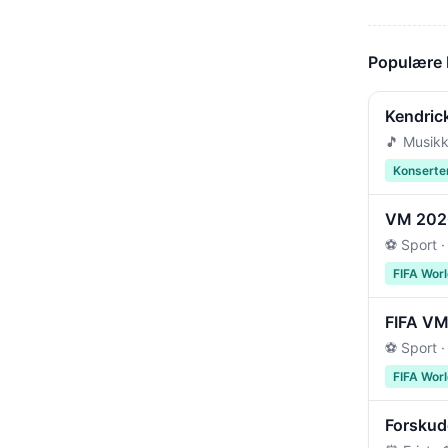
Populære
Kendric
🎵 Musikk
Konserte
VM 2026 
⚽ Sport ·
FIFA Wor
FIFA VM 
⚽ Sport ·
FIFA Wor
Forskudd