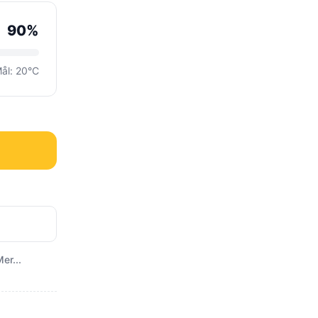
90%
ål: 20°C
er...