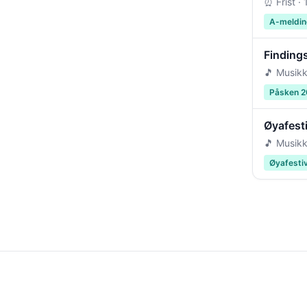
⏰ Frist ·
A-meldin
Findings
🎵 Musikk
Påsken 
Øyafest
🎵 Musikk
Øyafesti