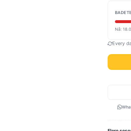
BADET
Nå: 18.
Every d
Wha
Flere seso