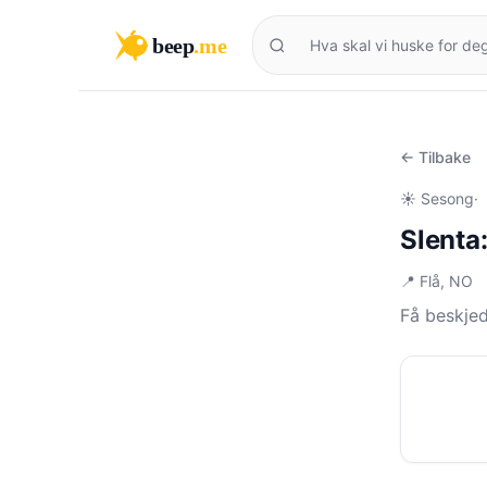
beep
.me
← Tilbake
☀️ Sesong
·
Slenta
📍 Flå, NO
Få beskjed