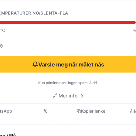
EMPERATURER.NO/SLENTA-FLA
0°C
M
ay
Varsle meg når målet nås
Kun påminnelser. Ingen spam. Aldri.
🔗 Mer info →
tsApp
𝕏
Kopier lenke
M
ng i Flå