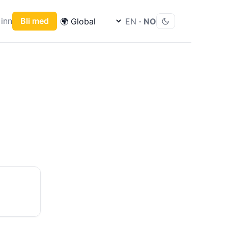
inn
Bli med
EN
·
NO