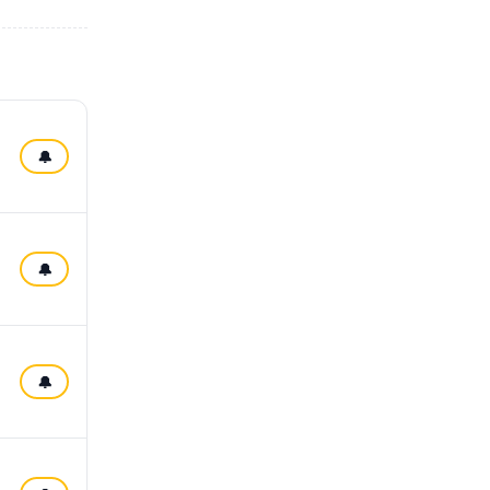
🔔
🔔
🔔