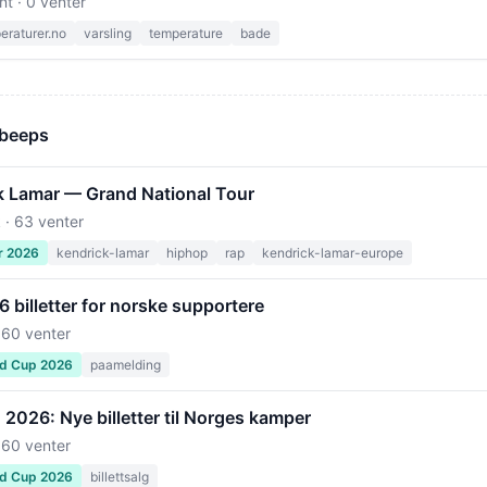
nt · 0 venter
raturer.no
varsling
temperature
bade
 beeps
k Lamar — Grand National Tour
 · 63 venter
r 2026
kendrick-lamar
hiphop
rap
kendrick-lamar-europe
billetter for norske supportere
 60 venter
ld Cup 2026
paamelding
2026: Nye billetter til Norges kamper
 60 venter
ld Cup 2026
billettsalg