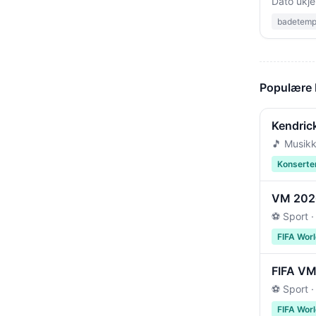
Dato ukje
badetempe
Populære
Kendric
🎵 Musikk
Konserte
VM 2026 
⚽ Sport ·
FIFA Wor
FIFA VM 
⚽ Sport ·
FIFA Wor