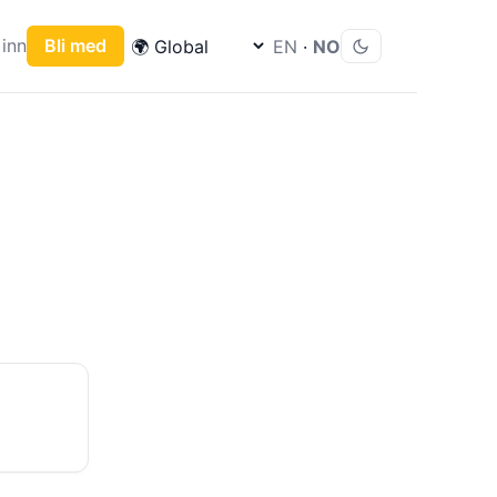
inn
Bli med
EN
·
NO