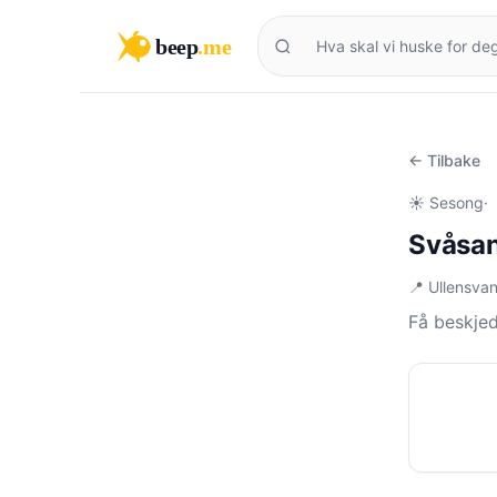
beep
.me
← Tilbake
☀️ Sesong
·
Svåsan
📍 Ullensva
Få beskjed