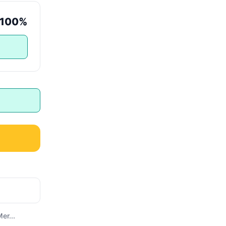
100%
er...