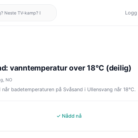
Logg 
d: vanntemperatur over 18°C (deilig)
ng, NO
 når badetemperaturen på Svåsand i Ullensvang når 18°C.
✓ Nådd nå