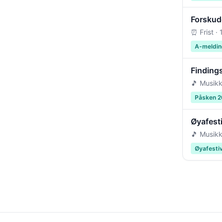
Forskudd
⏰ Frist ·
A-meldin
Findings
🎵 Musikk
Påsken 
Øyafest
🎵 Musikk
Øyafesti