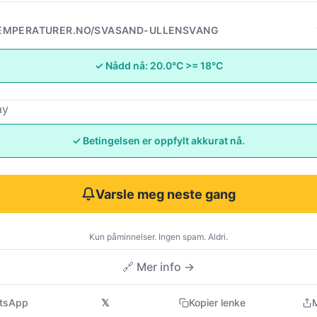
EMPERATURER.NO/SVASAND-ULLENSVANG
✓ Nådd nå: 20.0°C >= 18°C
ay
✓ Betingelsen er oppfylt akkurat nå.
Varsle meg neste gang
Kun påminnelser. Ingen spam. Aldri.
🔗 Mer info →
tsApp
𝕏
Kopier lenke
M