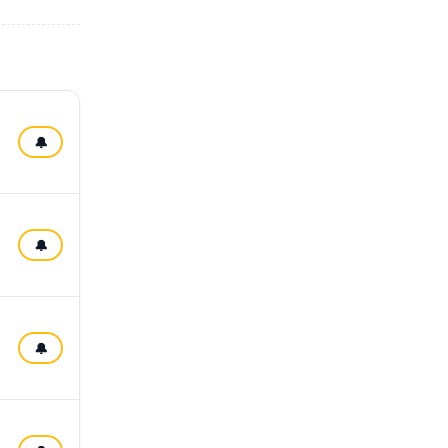
🔔
🔔
🔔