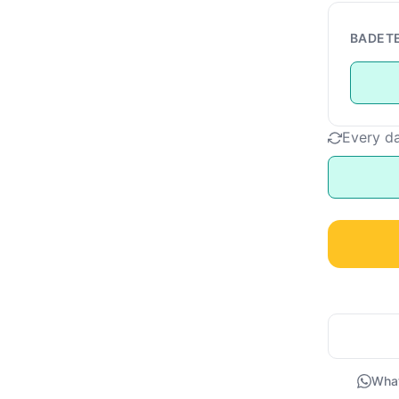
BADET
Every d
Wha