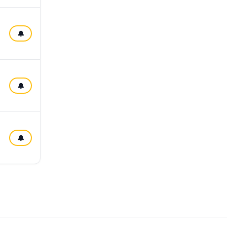
🔔
🔔
🔔