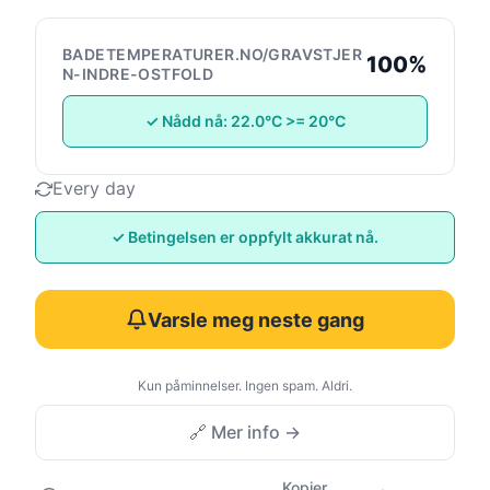
BADETEMPERATURER.NO/GRAVSTJER
100%
N-INDRE-OSTFOLD
✓ Nådd nå: 22.0°C >= 20°C
Every day
✓ Betingelsen er oppfylt akkurat nå.
Varsle meg neste gang
Kun påminnelser. Ingen spam. Aldri.
🔗 Mer info →
Kopier