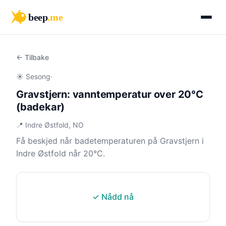
beep
.me
← Tilbake
☀️ Sesong
·
Gravstjern: vanntemperatur over 20°C
(badekar)
📍 Indre Østfold, NO
Få beskjed når badetemperaturen på Gravstjern i
Indre Østfold når 20°C.
✓ Nådd nå