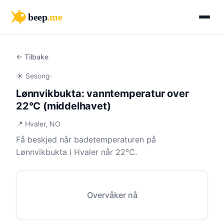
beep
.me
← Tilbake
☀️ Sesong
·
Lønnvikbukta: vanntemperatur over
22°C (middelhavet)
📍 Hvaler, NO
Få beskjed når badetemperaturen på
Lønnvikbukta i Hvaler når 22°C.
Overvåker nå