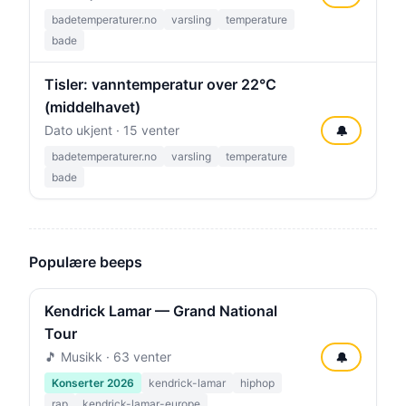
badetemperaturer.no
varsling
temperature
bade
Tisler: vanntemperatur over 22°C
(middelhavet)
Dato ukjent · 15 venter
🔔
badetemperaturer.no
varsling
temperature
bade
Populære beeps
Kendrick Lamar — Grand National
Tour
🎵 Musikk · 63 venter
🔔
Konserter 2026
kendrick-lamar
hiphop
rap
kendrick-lamar-europe