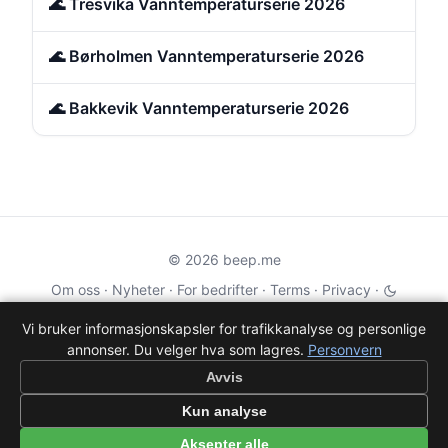
🌊 Tresvika Vanntemperaturserie 2026
🌊 Børholmen Vanntemperaturserie 2026
🌊 Bakkevik Vanntemperaturserie 2026
© 2026 beep.me
Om oss
·
Nyheter
·
For bedrifter
·
Terms
·
Privacy
·
·
Wikidata
·
OMDb
Vi bruker informasjonskapsler for trafikkanalyse og personlige
annonser. Du velger hva som lagres.
Personvern
Data from TMDB, Wikidata & OMDb. Not endorsed or certified by these
services.
Avvis
Part of EPAK Vibes
·
Contact
Kun analyse
Personvern
|
beep.me — reminders gone social
Aksepter alle