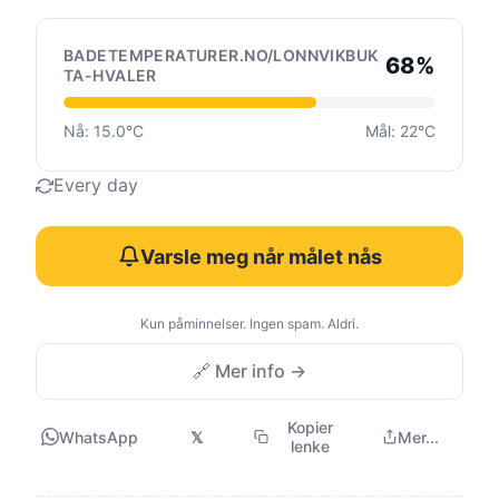
BADETEMPERATURER.NO/LONNVIKBUK
68%
TA-HVALER
Nå: 15.0°C
Mål: 22°C
Every day
Varsle meg når målet nås
Kun påminnelser. Ingen spam. Aldri.
🔗 Mer info →
Kopier
WhatsApp
𝕏
Mer...
lenke