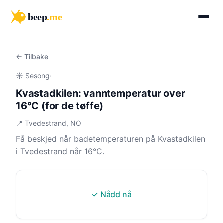
beep
.me
← Tilbake
☀️ Sesong
·
Kvastadkilen: vanntemperatur over
16°C (for de tøffe)
📍 Tvedestrand, NO
Få beskjed når badetemperaturen på Kvastadkilen
i Tvedestrand når 16°C.
✓ Nådd nå