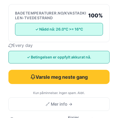
BADETEMPERATURER.NO/KVASTADKI
100%
LEN-TVEDESTRAND
✓ Nådd nå: 26.0°C >= 16°C
Every day
✓ Betingelsen er oppfylt akkurat nå.
Varsle meg neste gang
Kun påminnelser. Ingen spam. Aldri.
🔗 Mer info →
Kopier