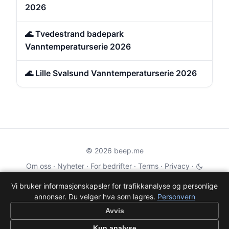
2026
🌊 Tvedestrand badepark
Vanntemperaturserie 2026
🌊 Lille Svalsund Vanntemperaturserie 2026
© 2026 beep.me
Om oss
·
Nyheter
·
For bedrifter
·
Terms
·
Privacy
·
·
Wikidata
·
OMDb
Vi bruker informasjonskapsler for trafikkanalyse og personlige
annonser. Du velger hva som lagres.
Personvern
Data from TMDB, Wikidata & OMDb. Not endorsed or certified by these
services.
Avvis
Part of EPAK Vibes
·
Contact
Kun analyse