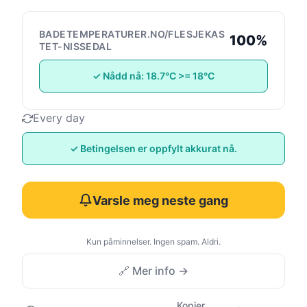
BADETEMPERATURER.NO/FLESJEKAS
100%
TET-NISSEDAL
✓ Nådd nå: 18.7°C >= 18°C
Every day
✓ Betingelsen er oppfylt akkurat nå.
Varsle meg neste gang
Kun påminnelser. Ingen spam. Aldri.
🔗 Mer info →
Kopier