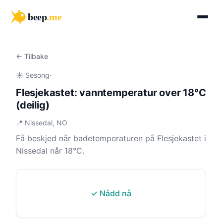
beep
.me
← Tilbake
☀️ Sesong
·
Flesjekastet: vanntemperatur over 18°C
(deilig)
📍 Nissedal, NO
Få beskjed når badetemperaturen på Flesjekastet i
Nissedal når 18°C.
✓ Nådd nå