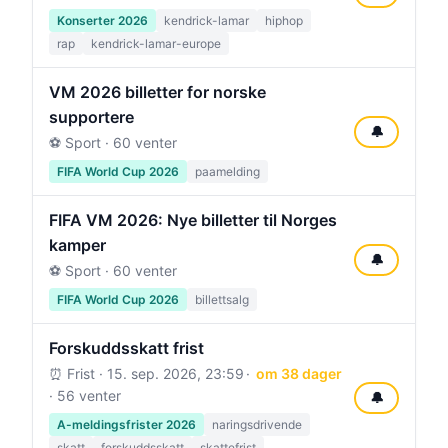
Konserter 2026
kendrick-lamar
hiphop
rap
kendrick-lamar-europe
VM 2026 billetter for norske
supportere
🔔
⚽ Sport · 60 venter
FIFA World Cup 2026
paamelding
FIFA VM 2026: Nye billetter til Norges
kamper
🔔
⚽ Sport · 60 venter
FIFA World Cup 2026
billettsalg
Forskuddsskatt frist
⏰ Frist ·
15. sep. 2026, 23:59
om 38 dager
· 56 venter
🔔
A-meldingsfrister 2026
naringsdrivende
skatt
forskuddsskatt
skattefrist