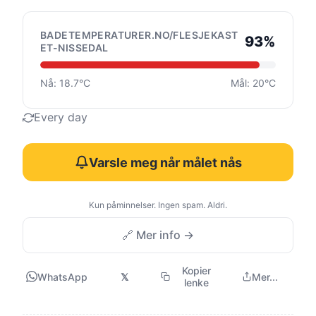
BADETEMPERATURER.NO/FLESJEKAST
93%
ET-NISSEDAL
Nå: 18.7°C
Mål: 20°C
Every day
Varsle meg når målet nås
Kun påminnelser. Ingen spam. Aldri.
🔗 Mer info →
Kopier
WhatsApp
𝕏
Mer...
lenke