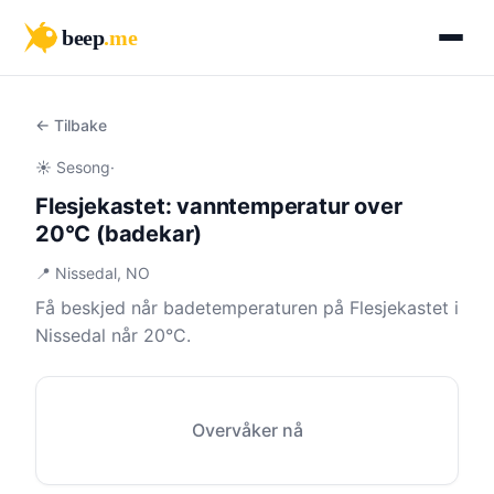
beep
.me
← Tilbake
☀️ Sesong
·
Flesjekastet: vanntemperatur over
20°C (badekar)
📍 Nissedal, NO
Få beskjed når badetemperaturen på Flesjekastet i
Nissedal når 20°C.
Overvåker nå