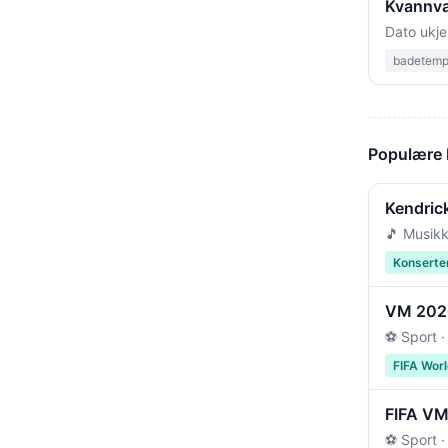
Kvannva
Dato ukje
badetempe
Populære
Kendric
🎵 Musikk
Konserte
VM 2026 
⚽ Sport ·
FIFA Wor
FIFA VM 
⚽ Sport ·