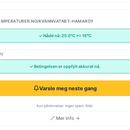
EMPERATURER.NO/KVANNVATNET-HAMAROY
✓ Nådd nå: 25.0°C >= 16°C
ay
✓ Betingelsen er oppfylt akkurat nå.
Varsle meg neste gang
Kun påminnelser. Ingen spam. Aldri.
🔗 Mer info →