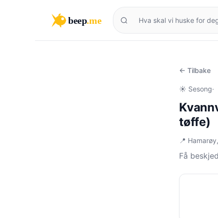
beep
.me
← Tilbake
☀️ Sesong
·
Kvannv
tøffe)
📍 Hamarøy
Få beskje