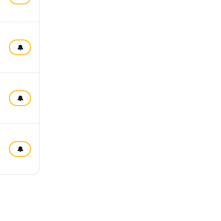
🔔
🔔
🔔