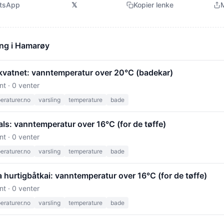
tsApp
𝕏
Kopier lenke
M
ong i Hamarøy
kvatnet: vanntemperatur over 20°C (badekar)
nt · 0 venter
raturer.no
varsling
temperature
bade
ls: vanntemperatur over 16°C (for de tøffe)
nt · 0 venter
raturer.no
varsling
temperature
bade
a hurtigbåtkai: vanntemperatur over 16°C (for de tøffe)
nt · 0 venter
raturer.no
varsling
temperature
bade