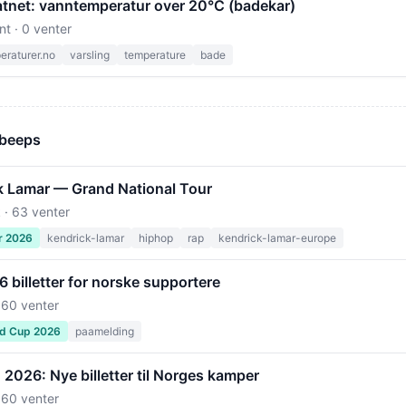
tnet: vanntemperatur over 20°C (badekar)
nt · 0 venter
raturer.no
varsling
temperature
bade
 beeps
k Lamar — Grand National Tour
 · 63 venter
r 2026
kendrick-lamar
hiphop
rap
kendrick-lamar-europe
billetter for norske supportere
 60 venter
ld Cup 2026
paamelding
2026: Nye billetter til Norges kamper
 60 venter