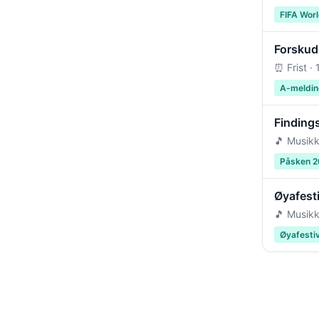
FIFA Wor
Forskudd
⏰ Frist ·
A-meldin
Findings
🎵 Musikk
Påsken 
Øyafest
🎵 Musikk
Øyafesti