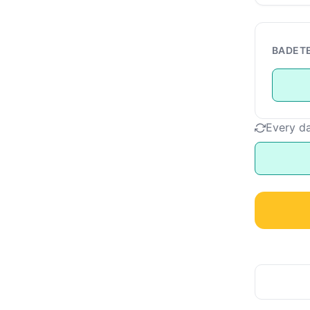
BADET
Every d