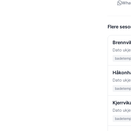
Wha
Flere ses
Brennvi
Dato ukje
badetempe
Håkonha
Dato ukje
badetempe
Kjerrvik
Dato ukje
badetempe