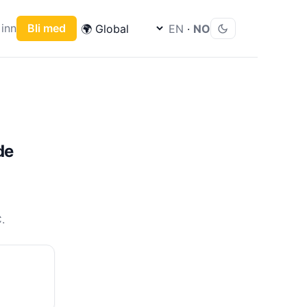
inn
Bli med
EN
·
NO
de
.