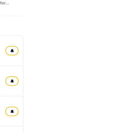
er...
🔔
🔔
🔔