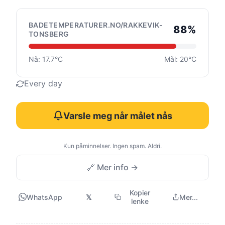
BADETEMPERATURER.NO/RAKKEVIK-
88%
TONSBERG
Nå: 17.7°C
Mål: 20°C
Every day
Varsle meg når målet nås
Kun påminnelser. Ingen spam. Aldri.
🔗 Mer info →
Kopier
WhatsApp
𝕏
Mer...
lenke