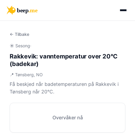
beep
.me
← Tilbake
☀️ Sesong
·
Rakkevik: vanntemperatur over 20°C
(badekar)
📍 Tønsberg, NO
Få beskjed når badetemperaturen på Rakkevik i
Tønsberg når 20°C.
Overvåker nå