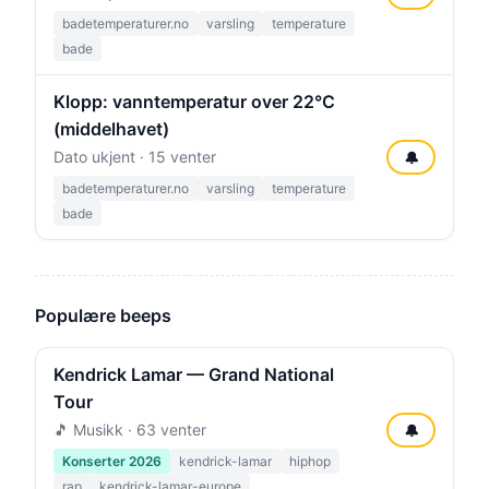
badetemperaturer.no
varsling
temperature
bade
Klopp: vanntemperatur over 22°C
(middelhavet)
Dato ukjent · 15 venter
🔔
badetemperaturer.no
varsling
temperature
bade
Populære beeps
Kendrick Lamar — Grand National
Tour
🎵 Musikk · 63 venter
🔔
Konserter 2026
kendrick-lamar
hiphop
rap
kendrick-lamar-europe