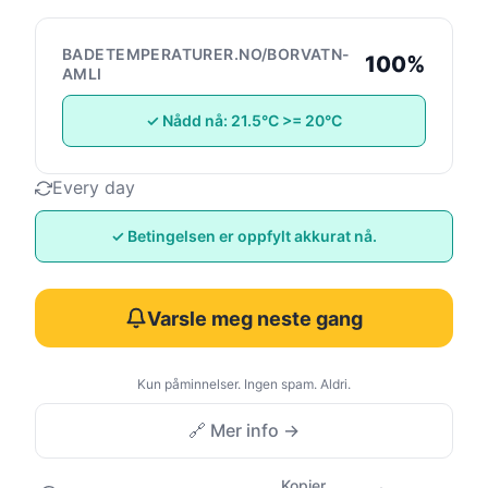
BADETEMPERATURER.NO/BORVATN-
100%
AMLI
✓ Nådd nå: 21.5°C >= 20°C
Every day
✓ Betingelsen er oppfylt akkurat nå.
Varsle meg neste gang
Kun påminnelser. Ingen spam. Aldri.
🔗 Mer info →
Kopier