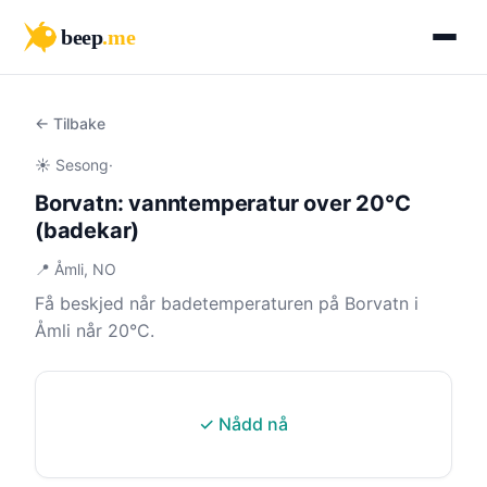
beep
.me
← Tilbake
☀️ Sesong
·
Borvatn: vanntemperatur over 20°C
(badekar)
📍 Åmli, NO
Få beskjed når badetemperaturen på Borvatn i
Åmli når 20°C.
✓ Nådd nå