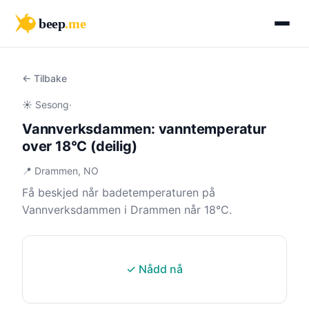
beep
.me
← Tilbake
☀️ Sesong
·
Vannverksdammen: vanntemperatur
over 18°C (deilig)
📍 Drammen, NO
Få beskjed når badetemperaturen på
Vannverksdammen i Drammen når 18°C.
✓ Nådd nå