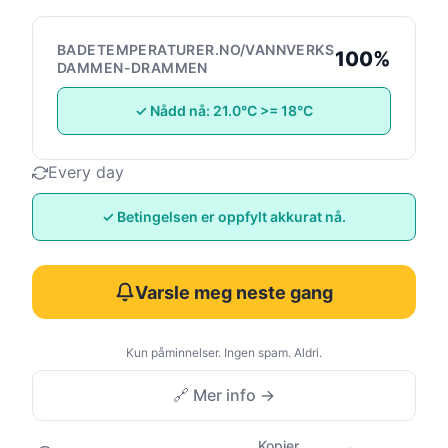
BADETEMPERATURER.NO/VANNVERKS
100%
DAMMEN-DRAMMEN
✓ Nådd nå: 21.0°C >= 18°C
Every day
✓ Betingelsen er oppfylt akkurat nå.
Varsle meg neste gang
Kun påminnelser. Ingen spam. Aldri.
🔗 Mer info →
Kopier