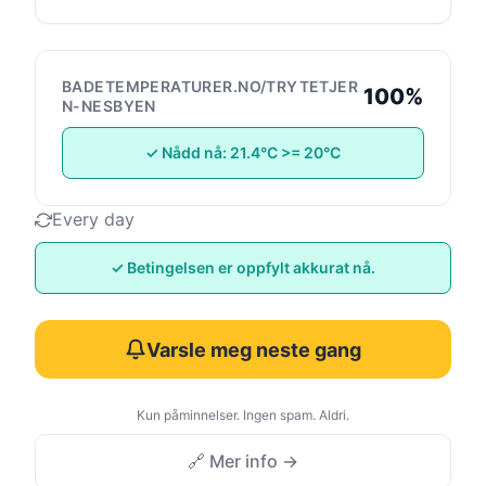
BADETEMPERATURER.NO/TRYTETJER
100%
N-NESBYEN
✓ Nådd nå: 21.4°C >= 20°C
Every day
✓ Betingelsen er oppfylt akkurat nå.
Varsle meg neste gang
Kun påminnelser. Ingen spam. Aldri.
🔗 Mer info →