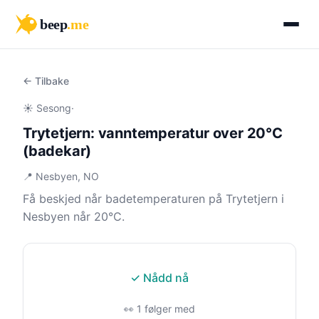
beep
.me
← Tilbake
☀️ Sesong
·
Trytetjern: vanntemperatur over 20°C
(badekar)
📍 Nesbyen, NO
Få beskjed når badetemperaturen på Trytetjern i
Nesbyen når 20°C.
✓ Nådd nå
👀 1 følger med