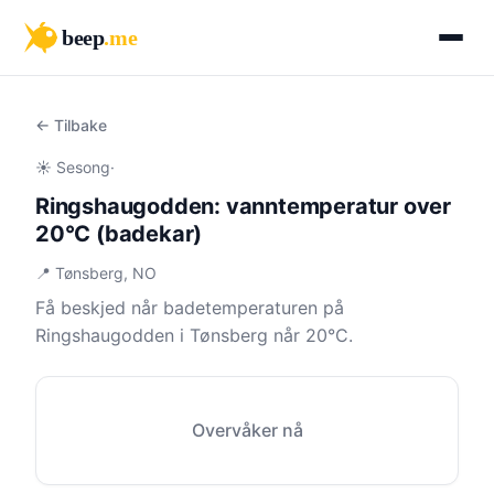
beep
.me
← Tilbake
☀️ Sesong
·
Ringshaugodden: vanntemperatur over
20°C (badekar)
📍 Tønsberg, NO
Få beskjed når badetemperaturen på
Ringshaugodden i Tønsberg når 20°C.
Overvåker nå