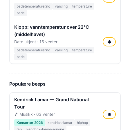
badetemperaturer.no
varsling
temperature
bade
Klopp: vanntemperatur over 22°C
(middelhavet)
Dato ukjent · 15 venter
🔔
badetemperaturer.no
varsling
temperature
bade
Populære beeps
Kendrick Lamar — Grand National
Tour
🎵 Musikk · 63 venter
🔔
Konserter 2026
kendrick-lamar
hiphop
rap
kendrick-lamar-europe