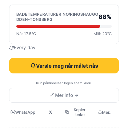
BADETEMPERATURER.NO/RINGSHAUGO
88%
DDEN-TONSBERG
Nå: 17.6°C
Mål: 20°C
Every day
Varsle meg når målet nås
Kun påminnelser. Ingen spam. Aldri.
🔗 Mer info →
Kopier
WhatsApp
𝕏
Mer...
lenke