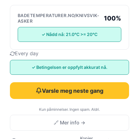
BADETEMPERATURER.NO/KNIVSVIK-
100%
ASKER
✓ Nådd nå: 21.0°C >= 20°C
Every day
✓ Betingelsen er oppfylt akkurat nå.
Varsle meg neste gang
Kun påminnelser. Ingen spam. Aldri.
🔗 Mer info →
Kopier