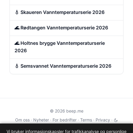
💧 Skaueren Vanntemperaturserie 2026
🌊 Rødtangen Vanntemperaturserie 2026
🌊 Holtnes brygge Vanntemperaturserie
2026
💧 Semsvannet Vanntemperaturserie 2026
© 2026 beep.me
Om oss
·
Nyheter
·
For bedrifter
·
Terms
·
Privacy
·
·
Wikidata
·
OMDb
Vi bruker informasjonskapsler for trafikkanalyse og personlige