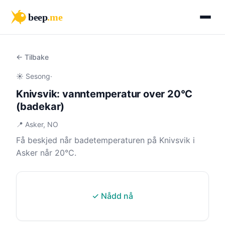
beep
.me
← Tilbake
☀️ Sesong
·
Knivsvik: vanntemperatur over 20°C
(badekar)
📍 Asker, NO
Få beskjed når badetemperaturen på Knivsvik i
Asker når 20°C.
✓ Nådd nå