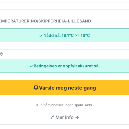
MPERATURER.NO/SKIPPERHEIA-LILLESAND
✓ Nådd nå: 19.1°C >= 16°C
ay
✓ Betingelsen er oppfylt akkurat nå.
Varsle meg neste gang
Kun påminnelser. Ingen spam. Aldri.
🔗 Mer info →