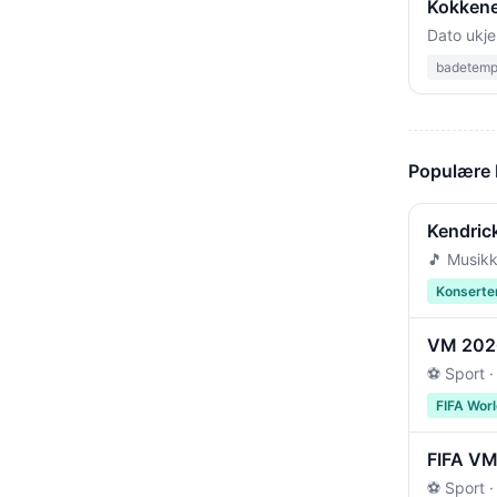
Kokkene
Dato ukje
badetempe
Populære
Kendric
🎵 Musikk
Konserte
VM 2026 
⚽ Sport ·
FIFA Wor
FIFA VM 
⚽ Sport ·