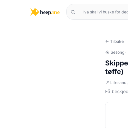
beep
.me
← Tilbake
☀️ Sesong
·
Skippe
tøffe)
📍 Lillesand
Få beskjed