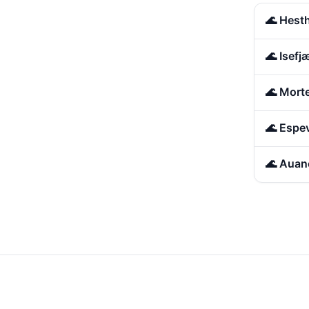
🌊 Hest
🌊 Isef
🌊 Mort
🌊 Espe
🌊 Auan