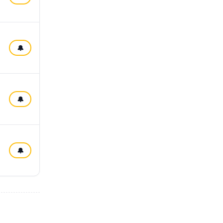
🔔
🔔
🔔