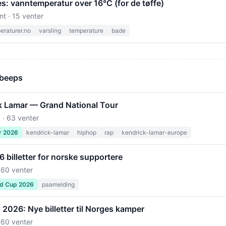
s: vanntemperatur over 16°C (for de tøffe)
nt · 15 venter
raturer.no
varsling
temperature
bade
 beeps
k Lamar — Grand National Tour
 · 63 venter
r 2026
kendrick-lamar
hiphop
rap
kendrick-lamar-europe
billetter for norske supportere
 60 venter
ld Cup 2026
paamelding
2026: Nye billetter til Norges kamper
 60 venter