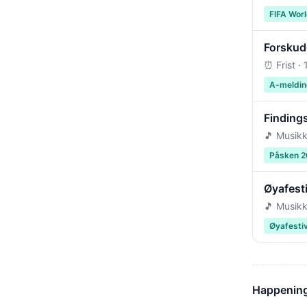
FIFA Wor
Forskudd
⏰ Frist ·
A-meldin
Findings
🎵 Musikk
Påsken 
Øyafest
🎵 Musikk
Øyafesti
Happenings