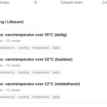
tsApp
𝕏
Kopier lenke
M
ng i Lillesand
s: vanntemperatur over 18°C (deilig)
nt · 15 venter
raturer.no
varsling
temperature
bade
s: vanntemperatur over 20°C (badekar)
nt · 15 venter
raturer.no
varsling
temperature
bade
s: vanntemperatur over 22°C (middelhavet)
nt · 15 venter
raturer.no
varsling
temperature
bade