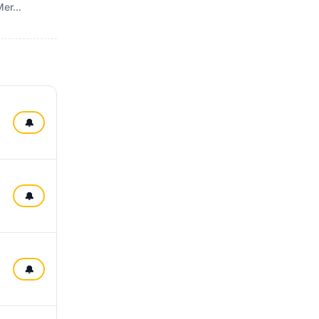
er...
🔔
🔔
🔔