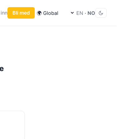
inn
Bli med
EN
·
NO
de