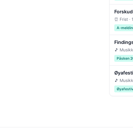
Forskudd
⏰ Frist ·
A-meldin
Findings
🎵 Musikk
Påsken 
Øyafest
🎵 Musikk
Øyafesti