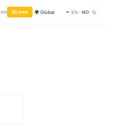
inn
Bli med
EN
·
NO