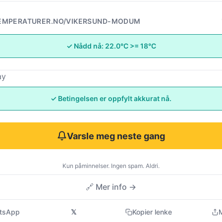
EMPERATURER.NO/VIKERSUND-MODUM
✓ Nådd nå: 22.0°C >= 18°C
ay
✓ Betingelsen er oppfylt akkurat nå.
Varsle meg neste gang
Kun påminnelser. Ingen spam. Aldri.
🔗 Mer info →
tsApp
𝕏
Kopier lenke
M