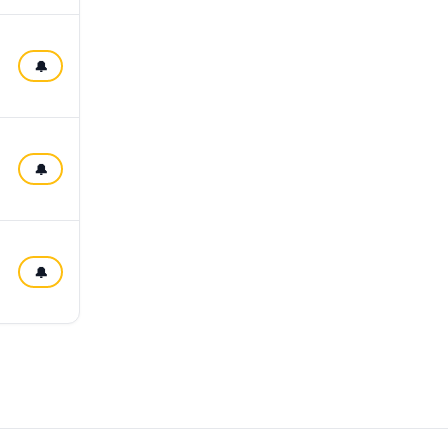
🔔
🔔
🔔