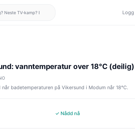
Logg 
und: vanntemperatur over 18°C (deilig)
 NO
d når badetemperaturen på Vikersund i Modum når 18°C.
✓ Nådd nå