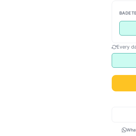
BADET
Every d
Wha