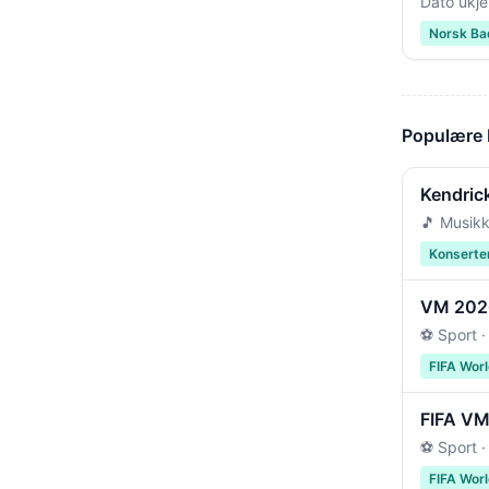
Dato ukje
Norsk Ba
Populære
Kendric
🎵 Musikk
Konserte
VM 2026 
⚽ Sport ·
FIFA Wor
FIFA VM 
⚽ Sport ·
FIFA Wor