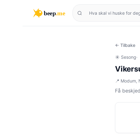
beep
.me
← Tilbake
☀️ Sesong
·
Vikers
📍 Modum,
Få beskje