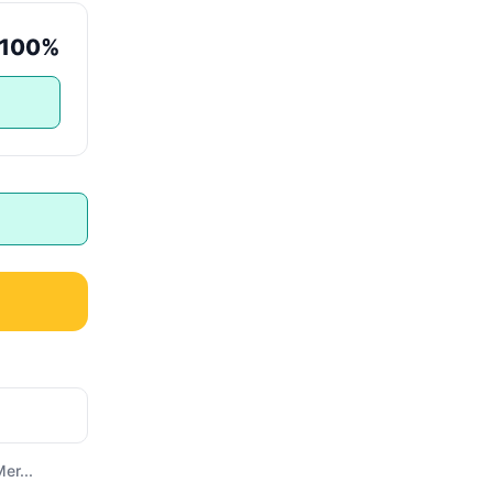
100%
er...