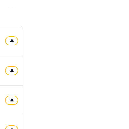
🔔
🔔
🔔