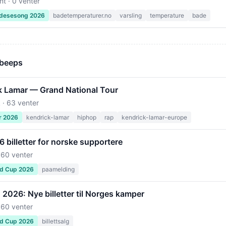
nt · 0 venter
desesong 2026
badetemperaturer.no
varsling
temperature
bade
 beeps
k Lamar — Grand National Tour
 · 63 venter
r 2026
kendrick-lamar
hiphop
rap
kendrick-lamar-europe
billetter for norske supportere
 60 venter
ld Cup 2026
paamelding
2026: Nye billetter til Norges kamper
 60 venter
ld Cup 2026
billettsalg