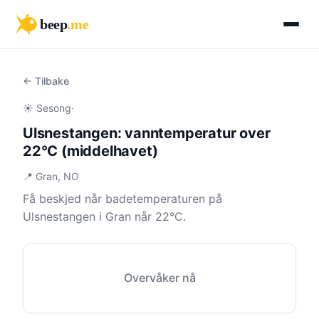
beep
.me
← Tilbake
☀️ Sesong
·
Ulsnestangen: vanntemperatur over
22°C (middelhavet)
📍 Gran, NO
Få beskjed når badetemperaturen på
Ulsnestangen i Gran når 22°C.
Overvåker nå