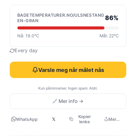
BADETEMPERATURER.NO/ULSNESTANG
86%
EN-GRAN
Nå: 19.0°C
Mål: 22°C
Every day
Varsle meg når målet nås
Kun påminnelser. Ingen spam. Aldri.
🔗 Mer info →
Kopier
WhatsApp
𝕏
Mer...
lenke