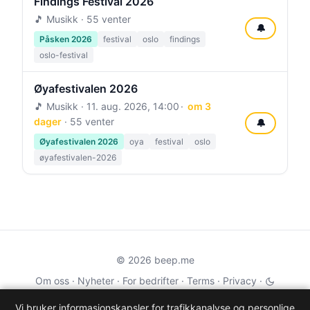
Findings Festival 2026
🎵 Musikk · 55 venter
🔔
Påsken 2026
festival
oslo
findings
oslo-festival
Øyafestivalen 2026
🎵 Musikk ·
11. aug. 2026, 14:00
om 3
dager
· 55 venter
🔔
Øyafestivalen 2026
oya
festival
oslo
øyafestivalen-2026
© 2026 beep.me
Om oss
·
Nyheter
·
For bedrifter
·
Terms
·
Privacy
·
·
Wikidata
·
OMDb
Vi bruker informasjonskapsler for trafikkanalyse og personlige