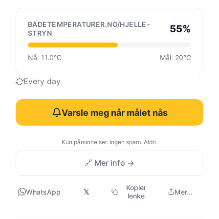
BADETEMPERATURER.NO/HJELLE-
55%
STRYN
Nå: 11.0°C
Mål: 20°C
Every day
Varsle meg når målet nås
Kun påminnelser. Ingen spam. Aldri.
🔗 Mer info →
Kopier
WhatsApp
𝕏
Mer...
lenke