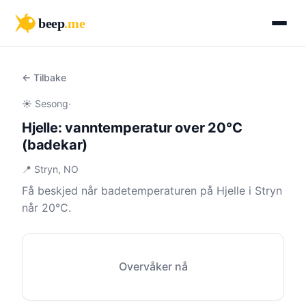
beep
.me
← Tilbake
☀️ Sesong
·
Hjelle: vanntemperatur over 20°C
(badekar)
📍 Stryn, NO
Få beskjed når badetemperaturen på Hjelle i Stryn
når 20°C.
Overvåker nå