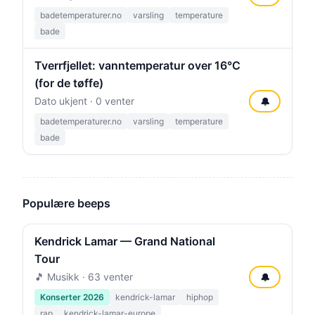
badetemperaturer.no
varsling
temperature
bade
Tverrfjellet: vanntemperatur over 16°C
(for de tøffe)
Dato ukjent · 0 venter
🔔
badetemperaturer.no
varsling
temperature
bade
Populære beeps
Kendrick Lamar — Grand National
Tour
🎵 Musikk · 63 venter
🔔
Konserter 2026
kendrick-lamar
hiphop
rap
kendrick-lamar-europe