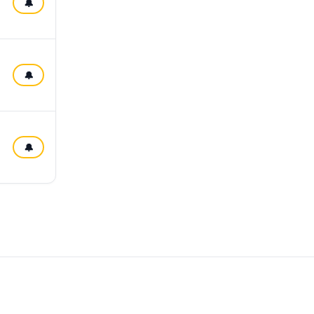
🔔
🔔
🔔