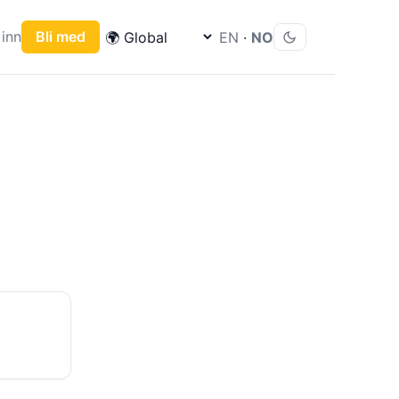
inn
Bli med
EN
·
NO