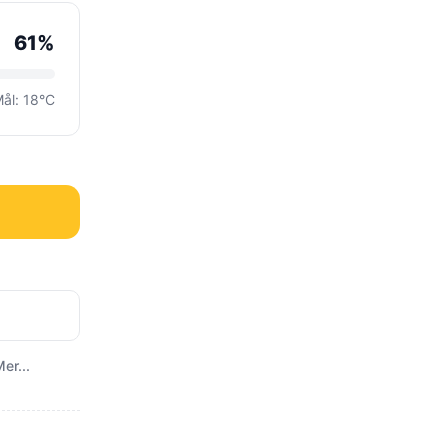
61%
ål: 18°C
er...