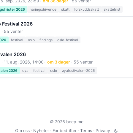
15. sep. 2026, 23:59
om 38 dager
· 56 venter
gsfrister 2026
naringsdrivende
skatt
forskuddsskatt
skattefrist
 Festival 2026
 · 55 venter
2026
festival
oslo
findings
oslo-festival
ivalen 2026
 ·
11. aug. 2026, 14:00
om 3 dager
· 55 venter
valen 2026
oya
festival
oslo
øyafestivalen-2026
© 2026 beep.me
Om oss
·
Nyheter
·
For bedrifter
·
Terms
·
Privacy
·