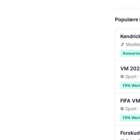
Populære
Kendric
🎵 Musikk
Konserte
VM 2026 
⚽ Sport ·
FIFA Wor
FIFA VM 
⚽ Sport ·
FIFA Wor
Forskudd