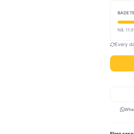
BADET
Nå: 11.
Every d
Wha
Flere seso