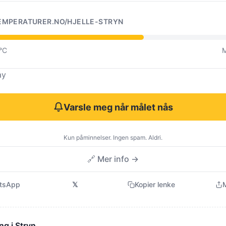
EMPERATURER.NO/HJELLE-STRYN
0°C
M
ay
Varsle meg når målet nås
Kun påminnelser. Ingen spam. Aldri.
🔗 Mer info →
tsApp
𝕏
Kopier lenke
M
ng i Stryn