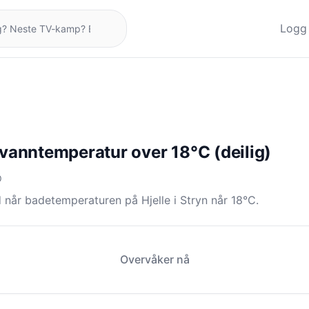
Logg 
: vanntemperatur over 18°C (deilig)
O
 når badetemperaturen på Hjelle i Stryn når 18°C.
Overvåker nå