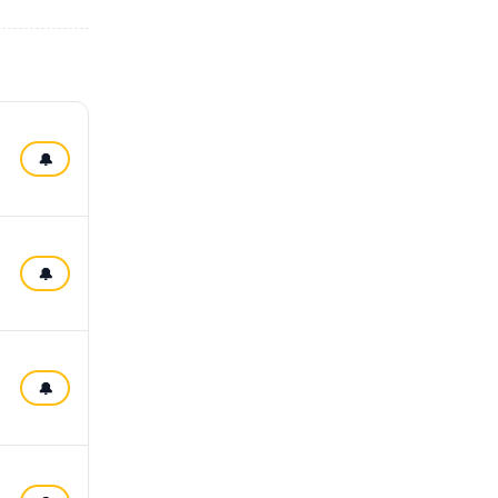
🔔
🔔
🔔