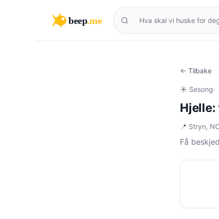
beep
.me
← Tilbake
☀️ Sesong
·
Hjelle
📍 Stryn, N
Få beskjed