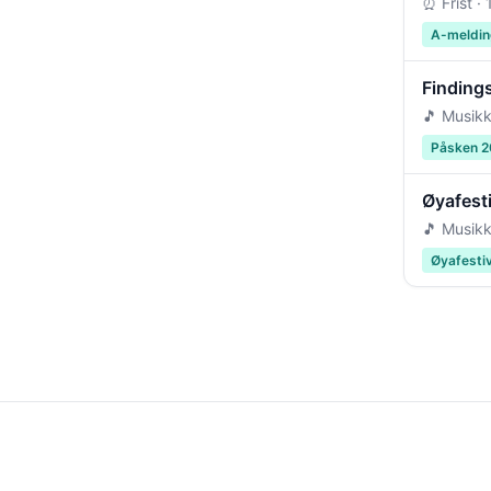
⏰ Frist ·
A-meldin
Findings
🎵 Musikk
Påsken 
Øyafest
🎵 Musikk
Øyafesti