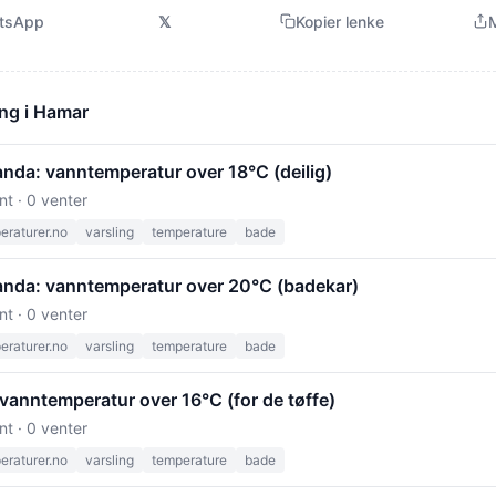
tsApp
𝕏
Kopier lenke
M
ng i Hamar
anda: vanntemperatur over 18°C (deilig)
nt · 0 venter
raturer.no
varsling
temperature
bade
anda: vanntemperatur over 20°C (badekar)
nt · 0 venter
raturer.no
varsling
temperature
bade
vanntemperatur over 16°C (for de tøffe)
nt · 0 venter
raturer.no
varsling
temperature
bade