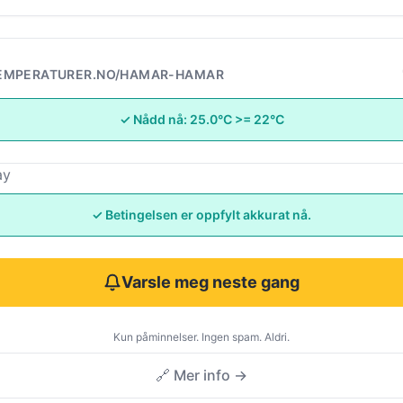
EMPERATURER.NO/HAMAR-HAMAR
✓ Nådd nå: 25.0°C >= 22°C
ay
✓ Betingelsen er oppfylt akkurat nå.
Varsle meg neste gang
Kun påminnelser. Ingen spam. Aldri.
🔗 Mer info →