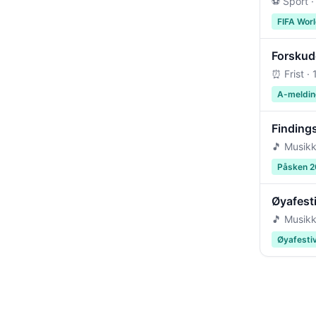
⚽ Sport ·
FIFA Wor
Forskudd
⏰ Frist ·
A-meldin
Findings
🎵 Musikk
Påsken 
Øyafest
🎵 Musikk
Øyafesti