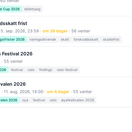
 60 venter
ld Cup 2026
billettsalg
sskatt frist
15. sep. 2026, 23:59
om 39 dager
· 56 venter
gsfrister 2026
naringsdrivende
skatt
forskuddsskatt
skattefrist
 Festival 2026
 · 55 venter
2026
festival
oslo
findings
oslo-festival
ivalen 2026
 ·
11. aug. 2026, 14:00
om 4 dager
· 55 venter
valen 2026
oya
festival
oslo
øyafestivalen-2026