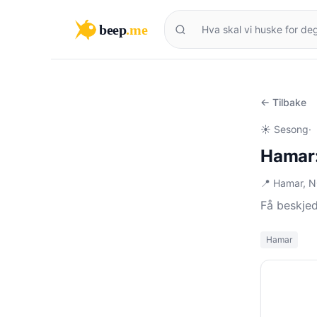
beep
.me
← Tilbake
☀️ Sesong
·
Hamar:
📍 Hamar, 
Få beskje
Hamar