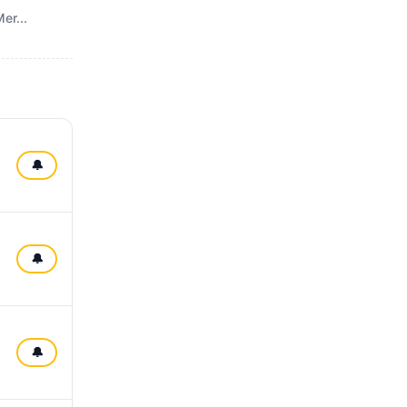
er...
🔔
🔔
🔔