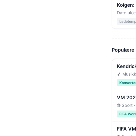
Koigen: 
Dato ukje
badetempe
Populære
Kendric
🎵 Musikk
Konserte
VM 2026 
⚽ Sport ·
FIFA Wor
FIFA VM 