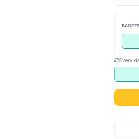
BADET
Every d