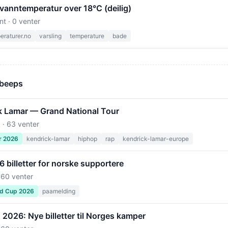
vanntemperatur over 18°C (deilig)
nt · 0 venter
raturer.no
varsling
temperature
bade
 beeps
k Lamar — Grand National Tour
 · 63 venter
r 2026
kendrick-lamar
hiphop
rap
kendrick-lamar-europe
billetter for norske supportere
 60 venter
ld Cup 2026
paamelding
2026: Nye billetter til Norges kamper