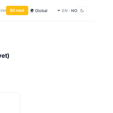
inn
Bli med
EN
·
NO
vet)