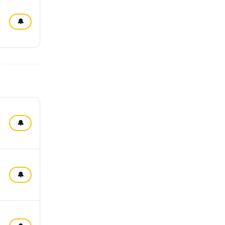
🔔
🔔
🔔