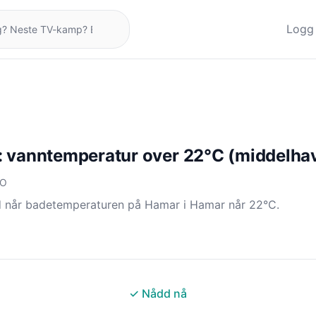
Logg 
 vanntemperatur over 22°C (middelha
NO
d når badetemperaturen på Hamar i Hamar når 22°C.
✓ Nådd nå