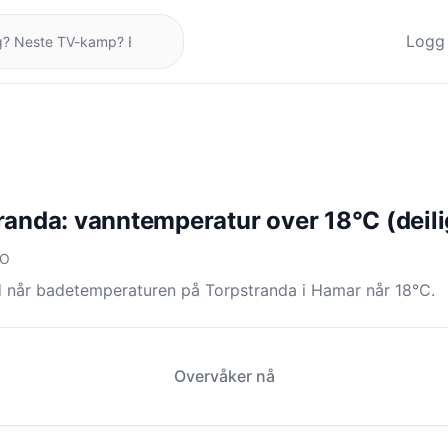
Logg 
randa: vanntemperatur over 18°C (deili
NO
d når badetemperaturen på Torpstranda i Hamar når 18°C.
Overvåker nå