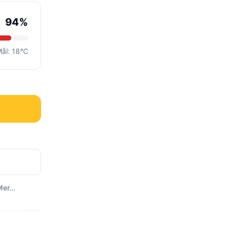
94%
ål: 18°C
er...