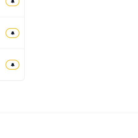
🔔
🔔
🔔