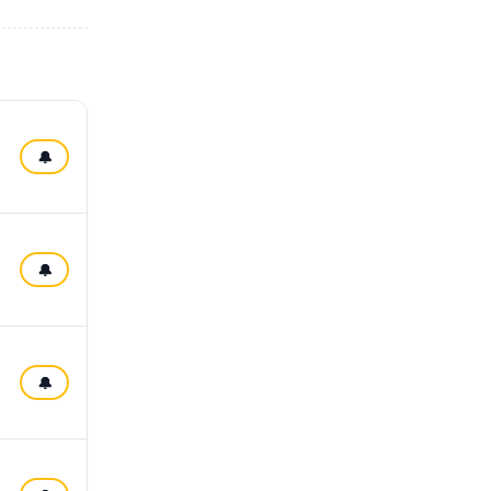
🔔
🔔
🔔