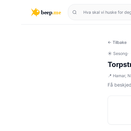
beep
.me
← Tilbake
☀️ Sesong
·
Torpst
📍 Hamar, 
Få beskje