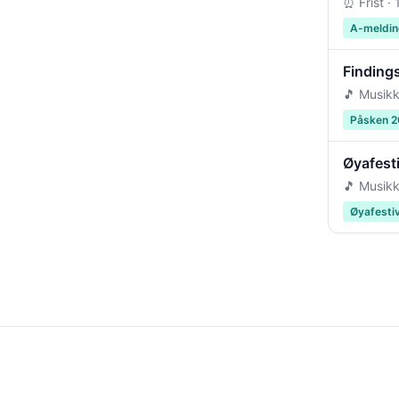
⏰ Frist ·
A-meldin
Findings
🎵 Musikk
Påsken 
Øyafest
🎵 Musikk
Øyafesti