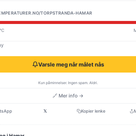
EMPERATURER.NO/TORPSTRANDA-HAMAR
0°C
M
ay
Varsle meg når målet nås
Kun påminnelser. Ingen spam. Aldri.
🔗 Mer info →
tsApp
𝕏
Kopier lenke
M
ng i Hamar