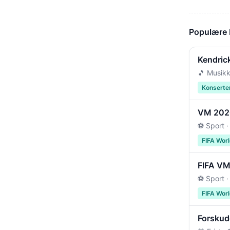
Populære
Kendric
🎵 Musikk
Konserte
VM 2026 
⚽ Sport ·
FIFA Wor
FIFA VM 
⚽ Sport ·
FIFA Wor
Forskudd