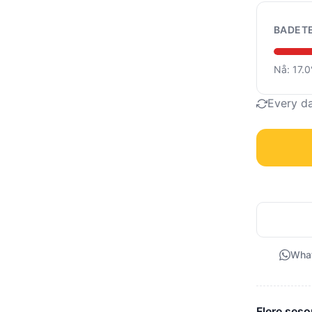
BADET
Nå: 17.
Every d
Wha
Flere seso