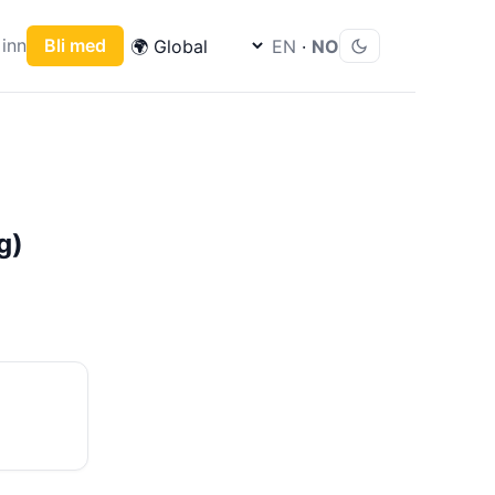
inn
Bli med
EN
·
NO
g)