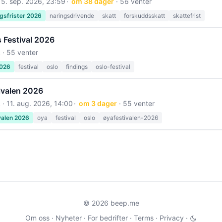
15. sep. 2026, 23:59
om 38 dager
· 56 venter
gsfrister 2026
naringsdrivende
skatt
forskuddsskatt
skattefrist
 Festival 2026
 · 55 venter
2026
festival
oslo
findings
oslo-festival
ivalen 2026
 ·
11. aug. 2026, 14:00
om 3 dager
· 55 venter
valen 2026
oya
festival
oslo
øyafestivalen-2026
© 2026 beep.me
Om oss
·
Nyheter
·
For bedrifter
·
Terms
·
Privacy
·