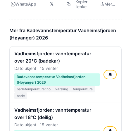
Kopier
WhatsApp
𝕏
Mer...
lenke
Mer fra Badevannstemperatur Vadheimsfjorden
(Høyanger) 2026
Vadheimsfjorden: vanntemperatur
over 20°C (badekar)
Dato ukjent · 15 venter
🔔
Badevannstemperatur Vadheimsfjorden
(Høyanger) 2026
badetemperaturer.no
varsling
temperature
bade
Vadheimsfjorden: vanntemperatur
over 18°C (deilig)
Dato ukjent · 15 venter
🔔