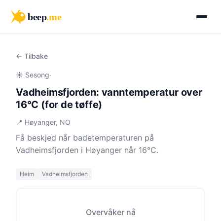
beep
.me
← Tilbake
☀️ Sesong
·
Vadheimsfjorden: vanntemperatur over
16°C (for de tøffe)
📍 Høyanger, NO
Få beskjed når badetemperaturen på
Vadheimsfjorden i Høyanger når 16°C.
Heim
Vadheimsfjorden
Overvåker nå