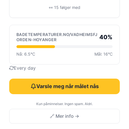
👀 15 følger med
BADETEMPERATURER.NO/VADHEIMSFJ
40%
ORDEN-HOYANGER
Nå: 6.5°C
Mål: 16°C
Every day
Varsle meg når målet nås
Kun påminnelser. Ingen spam. Aldri.
🔗 Mer info →