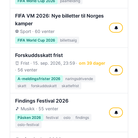
FIFA World Cup 2026
paamelding
FIFA VM 2026: Nye billetter til Norges
kamper
🔔
⚽ Sport · 60 venter
FIFA World Cup 2026
billettsalg
Forskuddsskatt frist
⏰ Frist ·
15. sep. 2026, 23:59
om 39 dager
· 56 venter
🔔
A-meldingsfrister 2026
naringsdrivende
skatt
forskuddsskatt
skattefrist
Findings Festival 2026
🎵 Musikk · 55 venter
🔔
Påsken 2026
festival
oslo
findings
oslo-festival