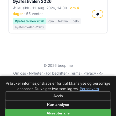
Øyafestivalen 2026
🎵 Musikk ·
11. aug. 2026, 14:00
om 4
dager
· 55 venter
🔔
Øyafestivalen 2026
oya
festival
oslo
øyafestivalen-2026
© 2026 beep.me
Om oss
·
Nyheter
·
For bedrifter
·
Terms
·
Privacy
·
·
Wikidata
·
OMDb
Vi bruker informasjonskapsler for trafikkanalyse og personlige
annonser. Du velger hva som lagres.
Personvern
Data from TMDB, Wikidata & OMDb. Not endorsed or certified by these
services.
Avvis
Part of EPAK Vibes
·
Contact
Kun analyse
Personvern
|
beep.me — reminders gone social
Aksepter alle