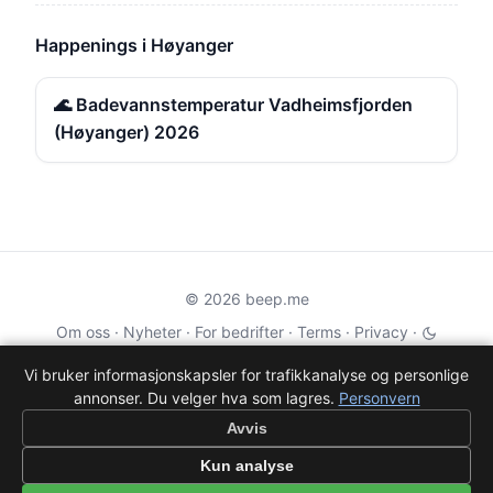
Happenings i Høyanger
🌊 Badevannstemperatur Vadheimsfjorden
(Høyanger) 2026
© 2026 beep.me
Om oss
·
Nyheter
·
For bedrifter
·
Terms
·
Privacy
·
·
Wikidata
·
OMDb
Vi bruker informasjonskapsler for trafikkanalyse og personlige
annonser. Du velger hva som lagres.
Personvern
Data from TMDB, Wikidata & OMDb. Not endorsed or certified by these
services.
Avvis
Part of EPAK Vibes
·
Contact
Kun analyse
Personvern
|
beep.me — reminders gone social