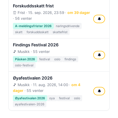
Forskuddsskatt frist
⏰ Frist ·
15. sep. 2026, 23:59
om 39 dager
· 56 venter
🔔
A-meldingsfrister 2026
naringsdrivende
skatt
forskuddsskatt
skattefrist
Findings Festival 2026
🎵 Musikk · 55 venter
🔔
Påsken 2026
festival
oslo
findings
oslo-festival
Øyafestivalen 2026
🎵 Musikk ·
11. aug. 2026, 14:00
om 4
dager
· 55 venter
🔔
Øyafestivalen 2026
oya
festival
oslo
øyafestivalen-2026