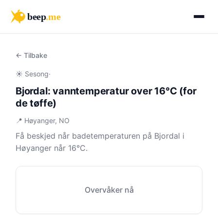
beep
.me
← Tilbake
☀️ Sesong
·
Bjordal: vanntemperatur over 16°C (for
de tøffe)
📍 Høyanger, NO
Få beskjed når badetemperaturen på Bjordal i
Høyanger når 16°C.
Overvåker nå