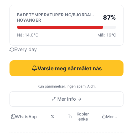
BADETEMPERATURER.NO/BJORDAL-
87%
HOYANGER
Nå: 14.0°C
Mål: 16°C
Every day
Varsle meg når målet nås
Kun påminnelser. Ingen spam. Aldri.
🔗 Mer info →
Kopier
WhatsApp
𝕏
Mer...
lenke