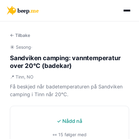
beep
.me
← Tilbake
☀️ Sesong
·
Sandviken camping: vanntemperatur
over 20°C (badekar)
📍 Tinn, NO
Få beskjed når badetemperaturen på Sandviken
camping i Tinn når 20°C.
✓ Nådd nå
👀 15 følger med