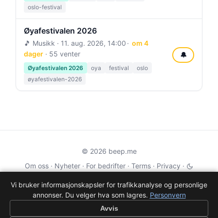
oslo-festival
Øyafestivalen 2026
🎵 Musikk ·
11. aug. 2026, 14:00
om 4
dager
· 55 venter
🔔
Øyafestivalen 2026
oya
festival
oslo
øyafestivalen-2026
© 2026 beep.me
Om oss
·
Nyheter
·
For bedrifter
·
Terms
·
Privacy
·
·
Wikidata
·
OMDb
Vi bruker informasjonskapsler for trafikkanalyse og personlige
annonser. Du velger hva som lagres.
Personvern
Data from TMDB, Wikidata & OMDb. Not endorsed or certified by these
services.
Avvis