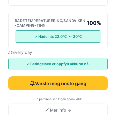
BADETEMPERATURER.NO/SANDVIKEN
100%
-CAMPING-TINN
✓ Nådd nå: 22.0°C >= 20°C
Every day
✓ Betingelsen er oppfylt akkurat nå.
Varsle meg neste gang
Kun påminnelser. Ingen spam. Aldri.
🔗 Mer info →