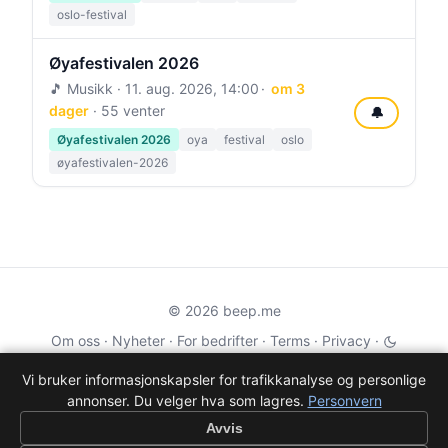
oslo-festival
Øyafestivalen 2026
🎵 Musikk ·
11. aug. 2026, 14:00
om 3
dager
· 55 venter
🔔
Øyafestivalen 2026
oya
festival
oslo
øyafestivalen-2026
© 2026 beep.me
Om oss
·
Nyheter
·
For bedrifter
·
Terms
·
Privacy
·
·
Wikidata
·
OMDb
Vi bruker informasjonskapsler for trafikkanalyse og personlige
annonser. Du velger hva som lagres.
Personvern
Data from TMDB, Wikidata & OMDb. Not endorsed or certified by these
services.
Avvis