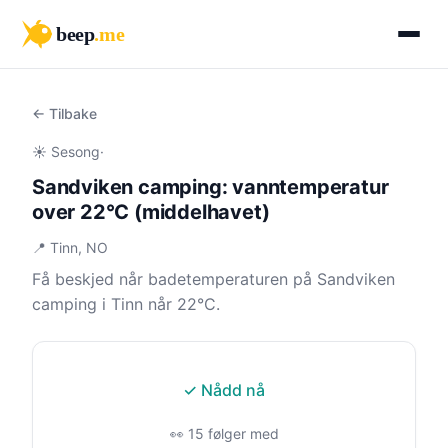
beep
.me
← Tilbake
☀️ Sesong
·
Sandviken camping: vanntemperatur
over 22°C (middelhavet)
📍 Tinn, NO
Få beskjed når badetemperaturen på Sandviken
camping i Tinn når 22°C.
✓ Nådd nå
👀 15 følger med