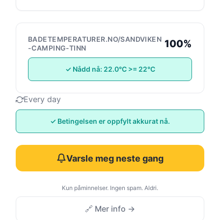
BADETEMPERATURER.NO/SANDVIKEN
100%
-CAMPING-TINN
✓ Nådd nå: 22.0°C >= 22°C
Every day
✓ Betingelsen er oppfylt akkurat nå.
Varsle meg neste gang
Kun påminnelser. Ingen spam. Aldri.
🔗 Mer info →