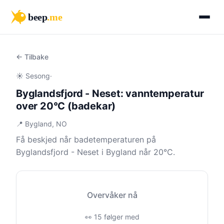
beep
.me
← Tilbake
☀️ Sesong
·
Byglandsfjord - Neset: vanntemperatur
over 20°C (badekar)
📍 Bygland, NO
Få beskjed når badetemperaturen på
Byglandsfjord - Neset i Bygland når 20°C.
Overvåker nå
👀 15 følger med