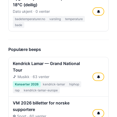
18°C (deilig)
Dato ukjent · 0 venter
🔔
badetemperaturer.no
varsling
temperature
bade
Populære beeps
Kendrick Lamar — Grand National
Tour
🎵 Musikk · 63 venter
🔔
Konserter 2026
kendrick-lamar
hiphop
rap
kendrick-lamar-europe
VM 2026 billetter for norske
supportere
🔔
⚽ Sport · 60 venter