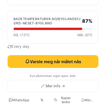
BADETEMPERATURER.NO/BYGLANDSFJ
87%
ORD-NESET-BYGLAND
Nå: 17.5°C
Mål: 20°C
Every day
Varsle meg når målet nås
Kun påminnelser. Ingen spam. Aldri.
🔗 Mer info →
Kopier
WhatsApp
𝕏
Mer...
lenke