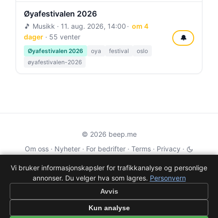
Øyafestivalen 2026
🎵 Musikk ·
11. aug. 2026, 14:00
om 4
dager
· 55 venter
🔔
Øyafestivalen 2026
oya
festival
oslo
øyafestivalen-2026
© 2026 beep.me
Om oss
·
Nyheter
·
For bedrifter
·
Terms
·
Privacy
·
·
Wikidata
·
OMDb
Vi bruker informasjonskapsler for trafikkanalyse og personlige
annonser. Du velger hva som lagres.
Personvern
Data from TMDB, Wikidata & OMDb. Not endorsed or certified by these
services.
Avvis
Part of EPAK Vibes
·
Contact
Kun analyse
Personvern
|
beep.me — reminders gone social