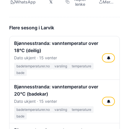
WhatsApp
𝕏
Mer...
lenke
Flere sesong i Larvik
Bjønnesstranda: vanntemperatur over
18°C (deilig)
Dato ukjent · 15 venter
🔔
badetemperaturer.no
varsling
temperature
bade
Bjønnesstranda: vanntemperatur over
20°C (badekar)
Dato ukjent · 15 venter
🔔
badetemperaturer.no
varsling
temperature
bade