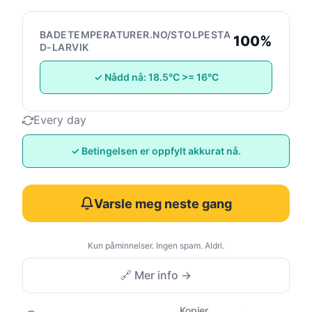
BADETEMPERATURER.NO/STOLPESTA
100%
D-LARVIK
✓ Nådd nå: 18.5°C >= 16°C
Every day
✓ Betingelsen er oppfylt akkurat nå.
Varsle meg neste gang
Kun påminnelser. Ingen spam. Aldri.
🔗 Mer info →
Kopier