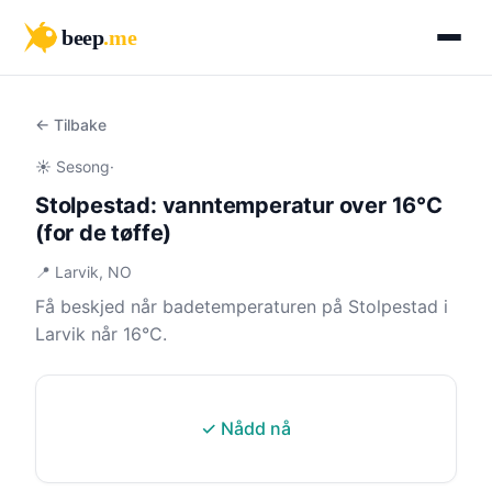
beep
.me
← Tilbake
☀️ Sesong
·
Stolpestad: vanntemperatur over 16°C
(for de tøffe)
📍 Larvik, NO
Få beskjed når badetemperaturen på Stolpestad i
Larvik når 16°C.
✓ Nådd nå