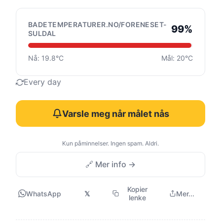
BADETEMPERATURER.NO/FORENESET-
99%
SULDAL
Nå: 19.8°C
Mål: 20°C
Every day
Varsle meg når målet nås
Kun påminnelser. Ingen spam. Aldri.
🔗 Mer info →
Kopier
WhatsApp
𝕏
Mer...
lenke