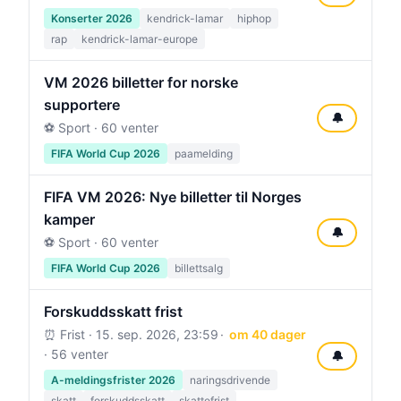
Konserter 2026
kendrick-lamar
hiphop
rap
kendrick-lamar-europe
VM 2026 billetter for norske
supportere
🔔
⚽ Sport · 60 venter
FIFA World Cup 2026
paamelding
FIFA VM 2026: Nye billetter til Norges
kamper
🔔
⚽ Sport · 60 venter
FIFA World Cup 2026
billettsalg
Forskuddsskatt frist
⏰ Frist ·
15. sep. 2026, 23:59
om 40 dager
· 56 venter
🔔
A-meldingsfrister 2026
naringsdrivende
skatt
forskuddsskatt
skattefrist