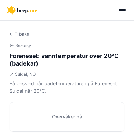
beep
.me
← Tilbake
☀️ Sesong
·
Foreneset: vanntemperatur over 20°C
(badekar)
📍 Suldal, NO
Få beskjed når badetemperaturen på Foreneset i
Suldal når 20°C.
Overvåker nå