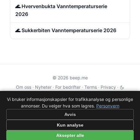
🌊 Hvervenbukta Vanntemperaturserie
2026
🌊 Sukkerbiten Vanntemperaturserie 2026
© 2026 beep.me
Om oss
·
Nyheter
·
For bedrifter
·
Terms
·
Privacy
·
·
Wikidata
·
OMDb
Vi bruker informasjonskapsler for trafikkanalyse og personlige
annonser. Du velger hva som lagres.
Personvern
Data from TMDB, Wikidata & OMDb. Not endorsed or certified by these
services.
Avvis
Part of EPAK Vibes
·
Contact
Kun analyse
Personvern
|
beep.me — reminders gone social
Aksepter alle