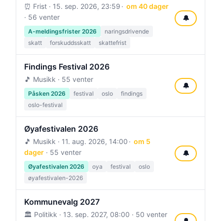
⏰ Frist ·
15. sep. 2026, 23:59
om 40 dager
· 56 venter
🔔
A-meldingsfrister 2026
naringsdrivende
skatt
forskuddsskatt
skattefrist
Findings Festival 2026
🎵 Musikk · 55 venter
🔔
Påsken 2026
festival
oslo
findings
oslo-festival
Øyafestivalen 2026
🎵 Musikk ·
11. aug. 2026, 14:00
om 5
dager
· 55 venter
🔔
Øyafestivalen 2026
oya
festival
oslo
øyafestivalen-2026
Kommunevalg 2027
🏛️ Politikk ·
13. sep. 2027, 08:00
· 50 venter
🔔