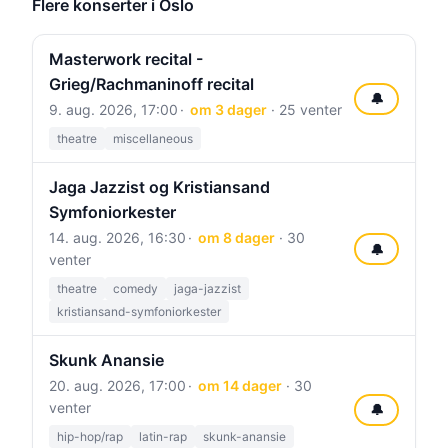
Flere konserter i Oslo
Masterwork recital -
Grieg/Rachmaninoff recital
🔔
9. aug. 2026, 17:00
om 3 dager
· 25 venter
theatre
miscellaneous
Jaga Jazzist og Kristiansand
Symfoniorkester
14. aug. 2026, 16:30
om 8 dager
· 30
🔔
venter
theatre
comedy
jaga-jazzist
kristiansand-symfoniorkester
Skunk Anansie
20. aug. 2026, 17:00
om 14 dager
· 30
venter
🔔
hip-hop/rap
latin-rap
skunk-anansie