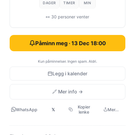
DAGER
TIMER
MIN
👀 30 personer venter
Påminn meg · 13 Dec 18:00
Kun påminnelser. Ingen spam. Aldri.
Legg i kalender
🔗 Mer info →
Kopier
WhatsApp
𝕏
Mer...
lenke