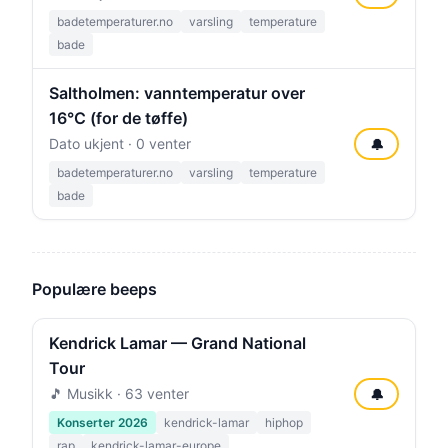
badetemperaturer.no
varsling
temperature
bade
Saltholmen: vanntemperatur over
16°C (for de tøffe)
Dato ukjent · 0 venter
🔔
badetemperaturer.no
varsling
temperature
bade
Populære beeps
Kendrick Lamar — Grand National
Tour
🎵 Musikk · 63 venter
🔔
Konserter 2026
kendrick-lamar
hiphop
rap
kendrick-lamar-europe