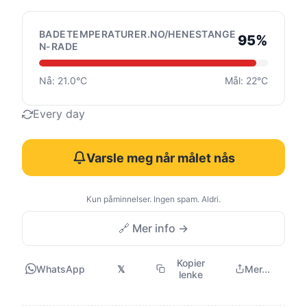
BADETEMPERATURER.NO/HENESTANGE
95%
N-RADE
Nå: 21.0°C
Mål: 22°C
Every day
Varsle meg når målet nås
Kun påminnelser. Ingen spam. Aldri.
🔗 Mer info →
Kopier
WhatsApp
𝕏
Mer...
lenke