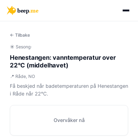
beep
.me
← Tilbake
☀️ Sesong
·
Henestangen: vanntemperatur over
22°C (middelhavet)
📍 Råde, NO
Få beskjed når badetemperaturen på Henestangen
i Råde når 22°C.
Overvåker nå