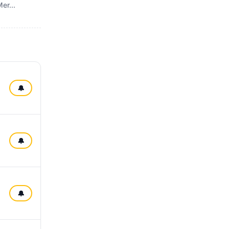
er...
🔔
🔔
🔔