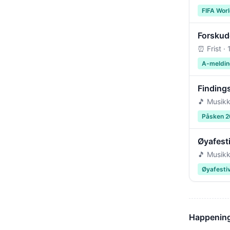
FIFA Wor
Forskudd
⏰ Frist ·
A-meldin
Findings
🎵 Musikk
Påsken 
Øyafest
🎵 Musikk
Øyafesti
Happening