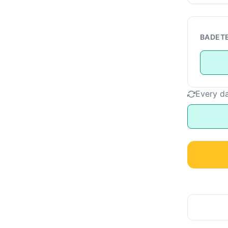
BADET
Every d