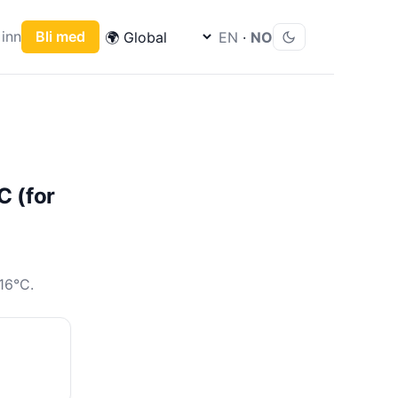
inn
Bli med
EN
·
NO
C (for
16°C.