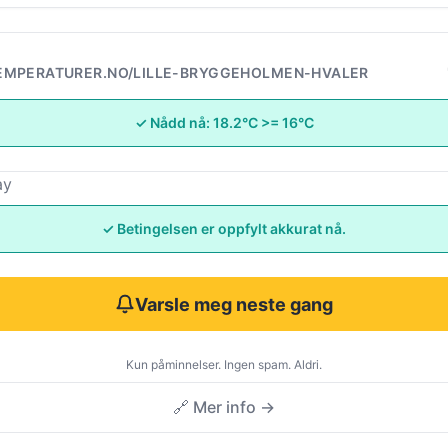
EMPERATURER.NO/LILLE-BRYGGEHOLMEN-HVALER
✓ Nådd nå: 18.2°C >= 16°C
ay
✓ Betingelsen er oppfylt akkurat nå.
Varsle meg neste gang
Kun påminnelser. Ingen spam. Aldri.
🔗 Mer info →