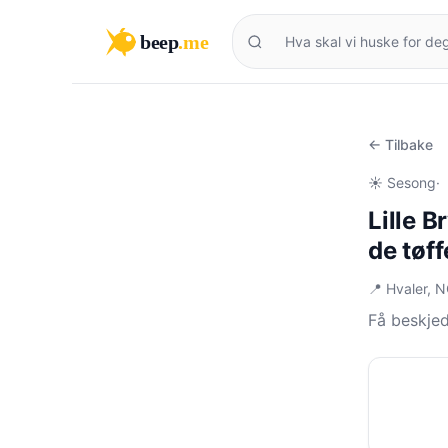
beep
.me
← Tilbake
☀️ Sesong
·
Lille 
de tøff
📍 Hvaler, 
Få beskjed