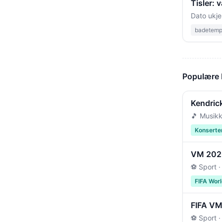
Tisler:
Dato ukje
badetempe
Populære
Kendric
🎵 Musikk
Konserte
VM 2026 
⚽ Sport ·
FIFA Wor
FIFA VM 
⚽ Sport ·