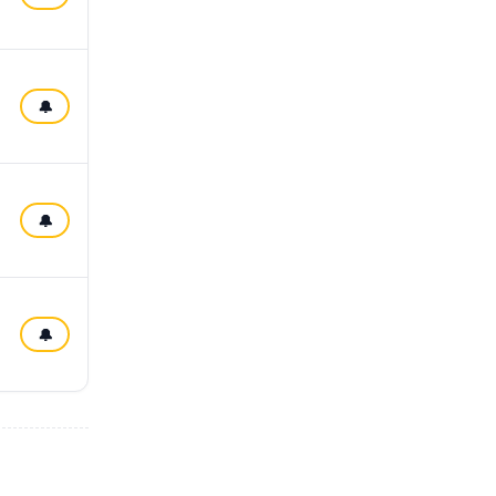
🔔
🔔
🔔