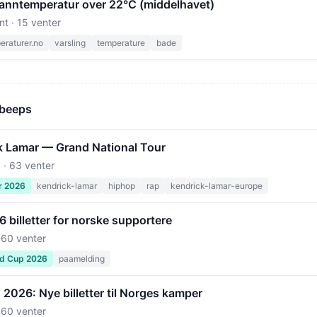
 vanntemperatur over 22°C (middelhavet)
nt · 15 venter
raturer.no
varsling
temperature
bade
 beeps
k Lamar — Grand National Tour
 · 63 venter
r 2026
kendrick-lamar
hiphop
rap
kendrick-lamar-europe
billetter for norske supportere
 60 venter
ld Cup 2026
paamelding
2026: Nye billetter til Norges kamper
 60 venter