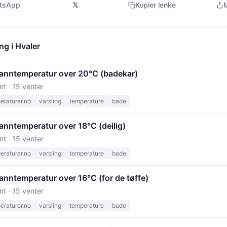
tsApp
𝕏
Kopier lenke
M
ng i Hvaler
 vanntemperatur over 20°C (badekar)
nt · 15 venter
raturer.no
varsling
temperature
bade
vanntemperatur over 18°C (deilig)
nt · 15 venter
raturer.no
varsling
temperature
bade
vanntemperatur over 16°C (for de tøffe)
nt · 15 venter
raturer.no
varsling
temperature
bade