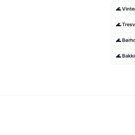
🌊 Vint
🌊 Tres
🌊 Børh
🌊 Bakk