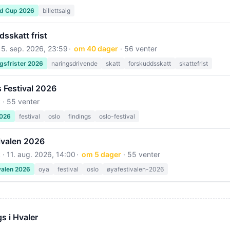
ld Cup 2026
billettsalg
sskatt frist
15. sep. 2026, 23:59
om 40 dager
· 56 venter
gsfrister 2026
naringsdrivende
skatt
forskuddsskatt
skattefrist
 Festival 2026
 · 55 venter
2026
festival
oslo
findings
oslo-festival
ivalen 2026
 ·
11. aug. 2026, 14:00
om 5 dager
· 55 venter
valen 2026
oya
festival
oslo
øyafestivalen-2026
s i Hvaler