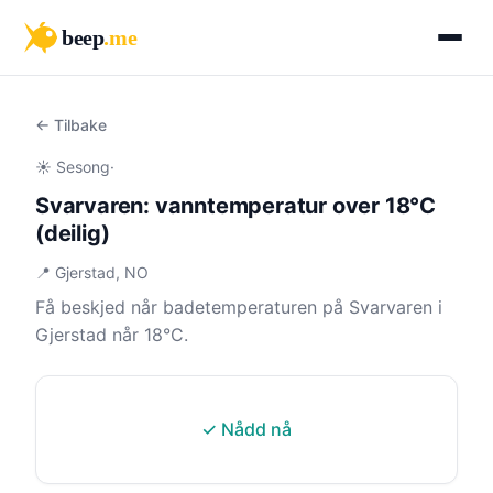
beep
.me
← Tilbake
☀️ Sesong
·
Svarvaren: vanntemperatur over 18°C
(deilig)
📍 Gjerstad, NO
Få beskjed når badetemperaturen på Svarvaren i
Gjerstad når 18°C.
✓ Nådd nå