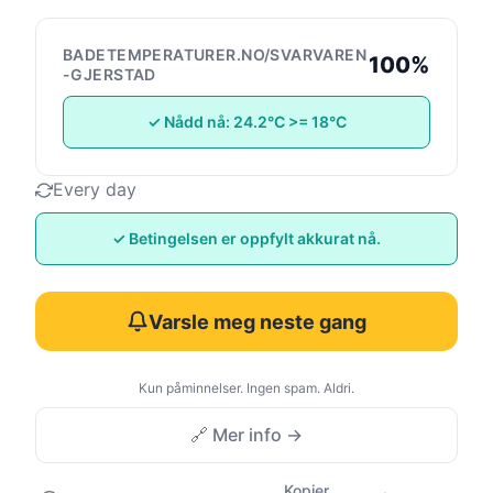
BADETEMPERATURER.NO/SVARVAREN
100%
-GJERSTAD
✓ Nådd nå: 24.2°C >= 18°C
Every day
✓ Betingelsen er oppfylt akkurat nå.
Varsle meg neste gang
Kun påminnelser. Ingen spam. Aldri.
🔗 Mer info →
Kopier