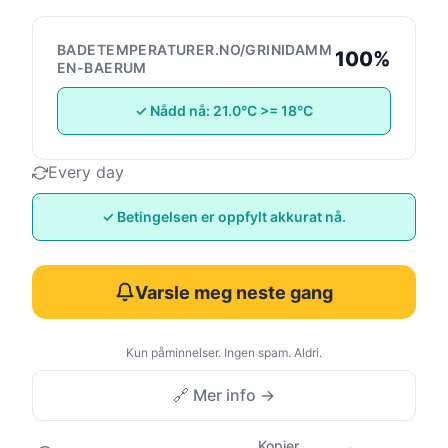
BADETEMPERATURER.NO/GRINIDAMM
100%
EN-BAERUM
✓ Nådd nå: 21.0°C >= 18°C
Every day
✓ Betingelsen er oppfylt akkurat nå.
Varsle meg neste gang
Kun påminnelser. Ingen spam. Aldri.
🔗 Mer info →
Kopier