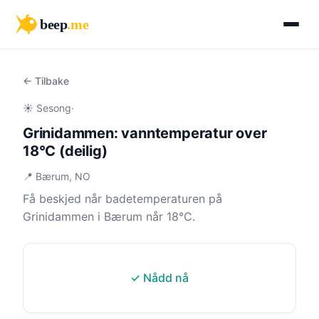
beep
.me
← Tilbake
☀️ Sesong
·
Grinidammen: vanntemperatur over
18°C (deilig)
📍 Bærum, NO
Få beskjed når badetemperaturen på
Grinidammen i Bærum når 18°C.
✓ Nådd nå