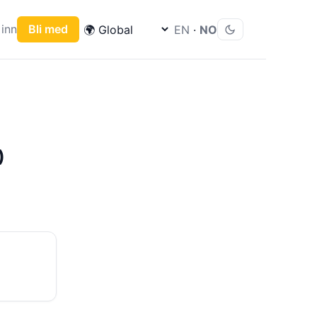
inn
Bli med
EN
·
NO
)