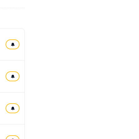
🔔
🔔
🔔