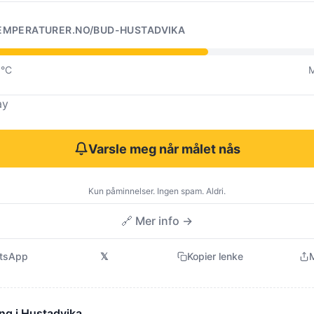
EMPERATURER.NO/BUD-HUSTADVIKA
0°C
M
ay
Varsle meg når målet nås
Kun påminnelser. Ingen spam. Aldri.
🔗 Mer info →
tsApp
𝕏
Kopier lenke
M
ng i Hustadvika