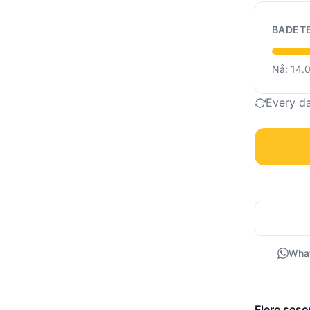
BADET
Nå: 14.
Every d
Wha
Flere seso