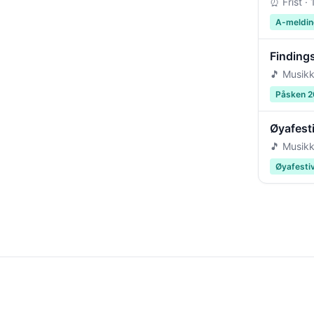
⏰ Frist ·
A-meldin
Findings
🎵 Musikk
Påsken 
Øyafest
🎵 Musikk
Øyafesti