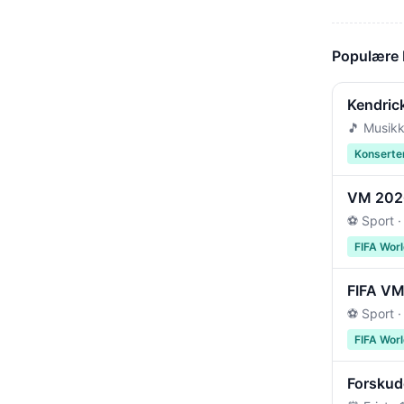
Populære
Kendric
🎵 Musikk
Konserte
VM 2026 
⚽ Sport ·
FIFA Wor
FIFA VM 
⚽ Sport ·
FIFA Wor
Forskudd