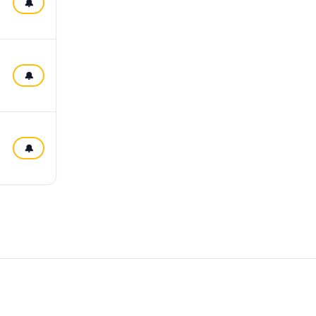
🔔
🔔
🔔