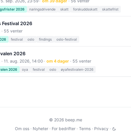
15. sep. 2026, 23:59
om 39 dager
· 56 venter
gsfrister 2026
naringsdrivende
skatt
forskuddsskatt
skattefrist
 Festival 2026
 · 55 venter
2026
festival
oslo
findings
oslo-festival
ivalen 2026
 ·
11. aug. 2026, 14:00
om 4 dager
· 55 venter
valen 2026
oya
festival
oslo
øyafestivalen-2026
© 2026 beep.me
Om oss
·
Nyheter
·
For bedrifter
·
Terms
·
Privacy
·