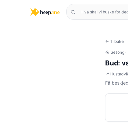
beep
.me
← Tilbake
☀️ Sesong
·
Bud: v
📍 Hustadvi
Få beskje