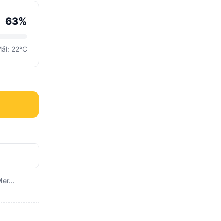
63%
ål: 22°C
er...