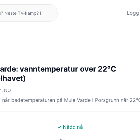
Logg 
arde: vanntemperatur over 22°C
lhavet)
n, NO
d når badetemperaturen på Mule Varde i Porsgrunn når 22°
✓ Nådd nå