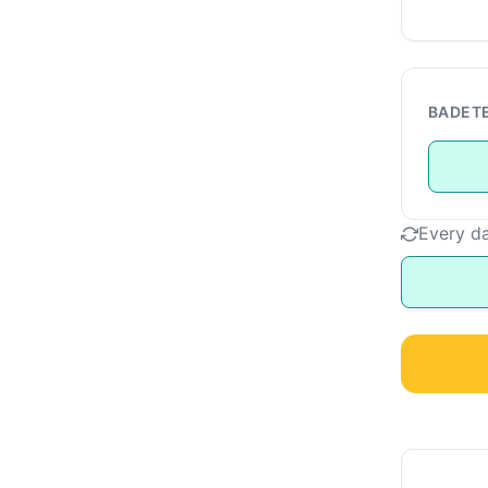
BADET
Every d