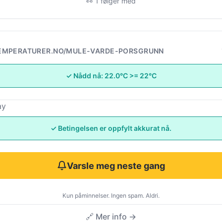
👀 1 følger med
EMPERATURER.NO/MULE-VARDE-PORSGRUNN
✓ Nådd nå: 22.0°C >= 22°C
ay
✓ Betingelsen er oppfylt akkurat nå.
Varsle meg neste gang
Kun påminnelser. Ingen spam. Aldri.
🔗 Mer info →