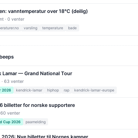
en: vanntemperatur over 18°C (deilig)
nt · 0 venter
raturer.no
varsling
temperature
bade
 beeps
k Lamar — Grand National Tour
 · 63 venter
r 2026
kendrick-lamar
hiphop
rap
kendrick-lamar-europe
billetter for norske supportere
 60 venter
ld Cup 2026
paamelding
2026: Nye billetter til Norges kamper