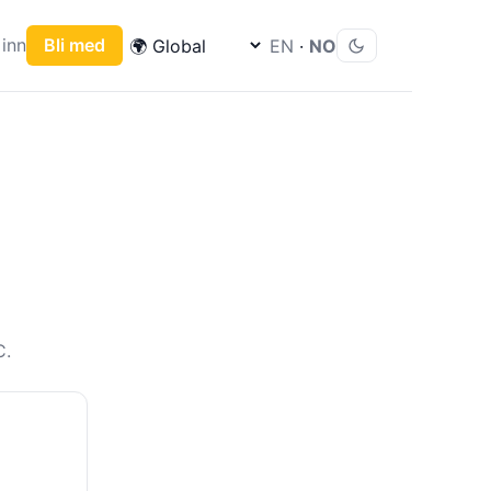
inn
Bli med
EN
·
NO
C.