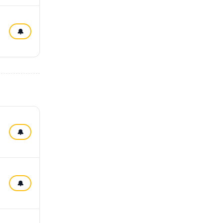
🔔
🔔
🔔