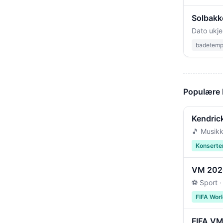
Solbakk
Dato ukje
badetempe
Populære
Kendric
🎵 Musikk
Konserte
VM 2026 
⚽ Sport ·
FIFA Wor
FIFA VM 