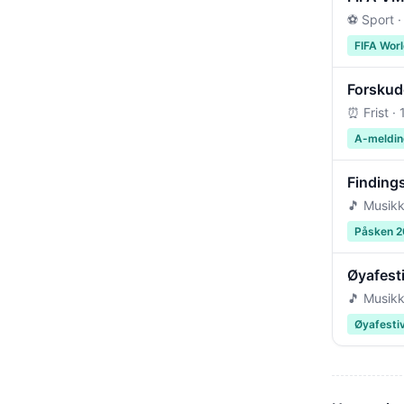
⚽ Sport ·
FIFA Wor
Forskudd
⏰ Frist ·
A-meldin
Findings
🎵 Musikk
Påsken 
Øyafest
🎵 Musikk
Øyafesti