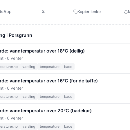
tsApp
𝕏
Kopier lenke
M
ng i Porsgrunn
rde: vanntemperatur over 18°C (deilig)
nt · 0 venter
raturer.no
varsling
temperature
bade
de: vanntemperatur over 16°C (for de tøffe)
nt · 0 venter
raturer.no
varsling
temperature
bade
rde: vanntemperatur over 20°C (badekar)
nt · 0 venter
raturer.no
varsling
temperature
bade