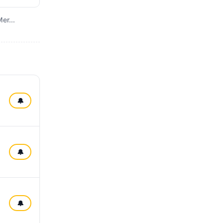
er...
🔔
🔔
🔔