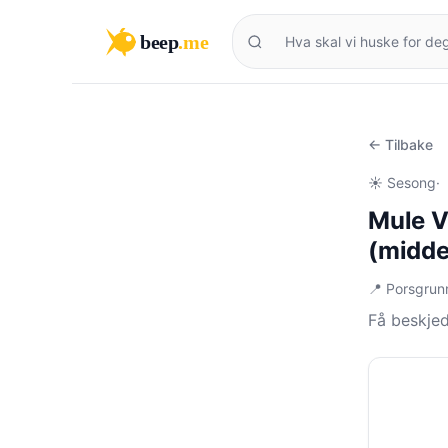
beep
.me
← Tilbake
☀️ Sesong
·
Mule V
(midde
📍 Porsgrun
Få beskje