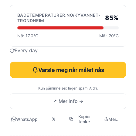
BADETEMPERATURER.NO/KYVANNET-
85%
TRONDHEIM
Nå: 17.0°C
Mål: 20°C
Every day
Varsle meg når målet nås
Kun påminnelser. Ingen spam. Aldri.
🔗 Mer info →
Kopier
WhatsApp
𝕏
Mer...
lenke