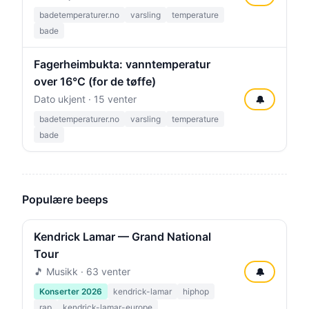
badetemperaturer.no
varsling
temperature
bade
Fagerheimbukta: vanntemperatur
over 16°C (for de tøffe)
Dato ukjent · 15 venter
🔔
badetemperaturer.no
varsling
temperature
bade
Populære beeps
Kendrick Lamar — Grand National
Tour
🎵 Musikk · 63 venter
🔔
Konserter 2026
kendrick-lamar
hiphop
rap
kendrick-lamar-europe