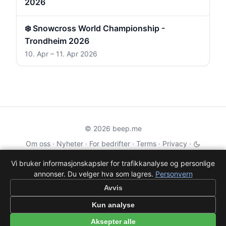
2026
❄️ Snowcross World Championship -
Trondheim 2026
10. Apr – 11. Apr 2026
© 2026 beep.me
Om oss
·
Nyheter
·
For bedrifter
·
Terms
·
Privacy
·
·
Wikidata
·
OMDb
Vi bruker informasjonskapsler for trafikkanalyse og personlige
annonser. Du velger hva som lagres.
Personvern
Data from TMDB, Wikidata & OMDb. Not endorsed or certified by these
services.
Avvis
Part of EPAK Vibes
·
Contact
Kun analyse
Personvern
|
beep.me — reminders gone social
Aksepter alle