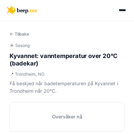
beep
.me
← Tilbake
☀️ Sesong
·
Kyvannet: vanntemperatur over 20°C
(badekar)
📍 Trondheim, NO
Få beskjed når badetemperaturen på Kyvannet i
Trondheim når 20°C.
Overvåker nå