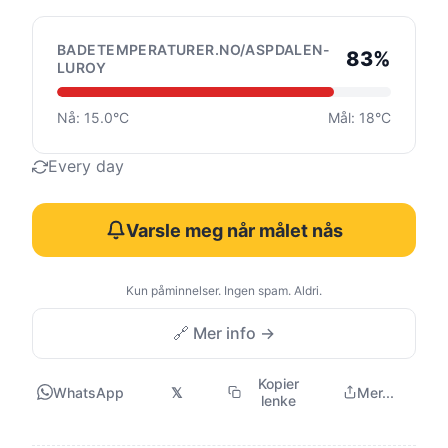
BADETEMPERATURER.NO/ASPDALEN-
83%
LUROY
Nå: 15.0°C
Mål: 18°C
Every day
Varsle meg når målet nås
Kun påminnelser. Ingen spam. Aldri.
🔗 Mer info →
Kopier
WhatsApp
𝕏
Mer...
lenke