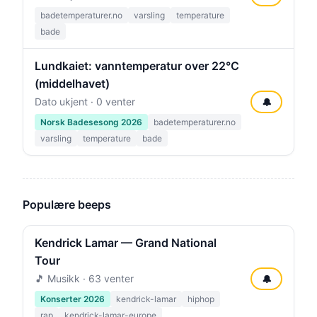
badetemperaturer.no
varsling
temperature
bade
Lundkaiet: vanntemperatur over 22°C
(middelhavet)
Dato ukjent · 0 venter
🔔
Norsk Badesesong 2026
badetemperaturer.no
varsling
temperature
bade
Populære beeps
Kendrick Lamar — Grand National
Tour
🎵 Musikk · 63 venter
🔔
Konserter 2026
kendrick-lamar
hiphop
rap
kendrick-lamar-europe