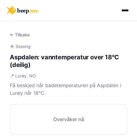
beep
.me
← Tilbake
☀️ Sesong
·
Aspdalen: vanntemperatur over 18°C
(deilig)
📍 Lurøy, NO
Få beskjed når badetemperaturen på Aspdalen i
Lurøy når 18°C.
Overvåker nå