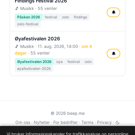
Findings Festival 2026
🎵 Musikk · 55 venter
🔔
Påsken 2026
festival
oslo
findings
oslo-festival
Øyafestivalen 2026
🎵 Musikk ·
11. aug. 2026, 14:00
om 4
dager
· 55 venter
🔔
Øyafestivalen 2026
oya
festival
oslo
øyafestivalen-2026
© 2026 beep.me
Om oss
·
Nyheter
·
For bedrifter
·
Terms
·
Privacy
·
·
Wikidata
·
OMDb
Vi bruker informasjonskapsler for trafikkanalyse og personlige