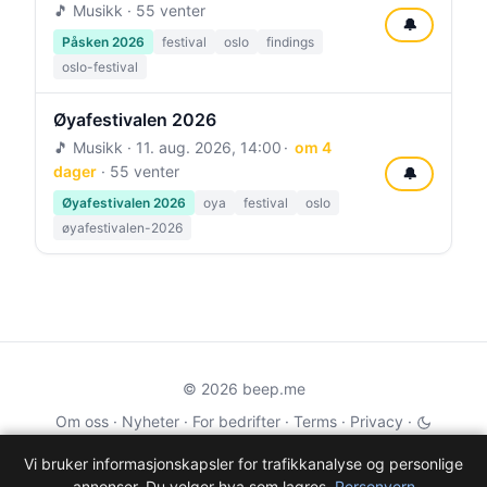
🎵 Musikk · 55 venter
🔔
Påsken 2026
festival
oslo
findings
oslo-festival
Øyafestivalen 2026
🎵 Musikk ·
11. aug. 2026, 14:00
om 4
dager
· 55 venter
🔔
Øyafestivalen 2026
oya
festival
oslo
øyafestivalen-2026
© 2026 beep.me
Om oss
·
Nyheter
·
For bedrifter
·
Terms
·
Privacy
·
·
Wikidata
·
OMDb
Vi bruker informasjonskapsler for trafikkanalyse og personlige
annonser. Du velger hva som lagres.
Personvern