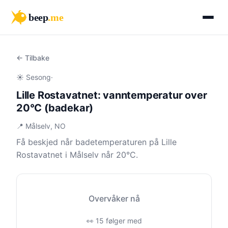
beep
.me
← Tilbake
☀️ Sesong
·
Lille Rostavatnet: vanntemperatur over
20°C (badekar)
📍 Målselv, NO
Få beskjed når badetemperaturen på Lille
Rostavatnet i Målselv når 20°C.
Overvåker nå
👀 15 følger med