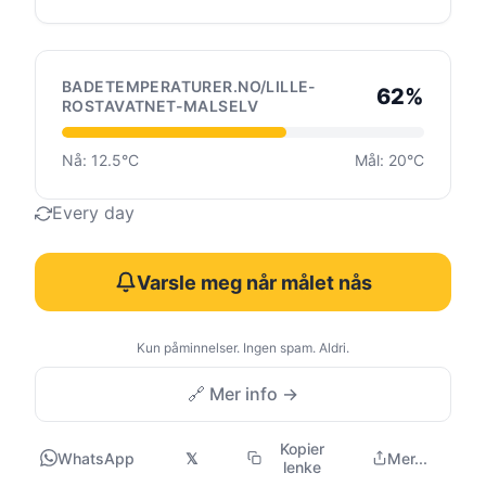
BADETEMPERATURER.NO/LILLE-
62%
ROSTAVATNET-MALSELV
Nå: 12.5°C
Mål: 20°C
Every day
Varsle meg når målet nås
Kun påminnelser. Ingen spam. Aldri.
🔗 Mer info →
Kopier
WhatsApp
𝕏
Mer...
lenke