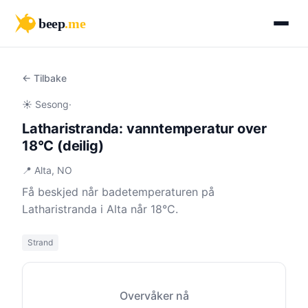
beep
.me
← Tilbake
☀️ Sesong
·
Latharistranda: vanntemperatur over
18°C (deilig)
📍 Alta, NO
Få beskjed når badetemperaturen på
Latharistranda i Alta når 18°C.
Strand
Overvåker nå