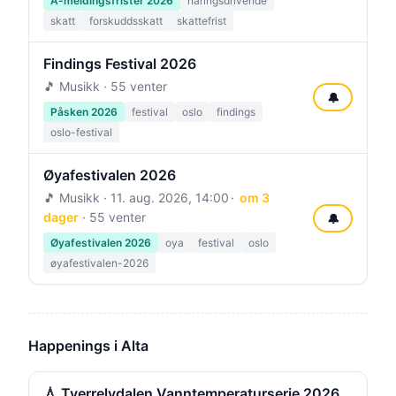
A-meldingsfrister 2026
naringsdrivende
skatt
forskuddsskatt
skattefrist
Findings Festival 2026
🎵 Musikk · 55 venter
🔔
Påsken 2026
festival
oslo
findings
oslo-festival
Øyafestivalen 2026
🎵 Musikk ·
11. aug. 2026, 14:00
om 3
dager
· 55 venter
🔔
Øyafestivalen 2026
oya
festival
oslo
øyafestivalen-2026
Happenings i Alta
💧 Tverrelvdalen Vanntemperaturserie 2026