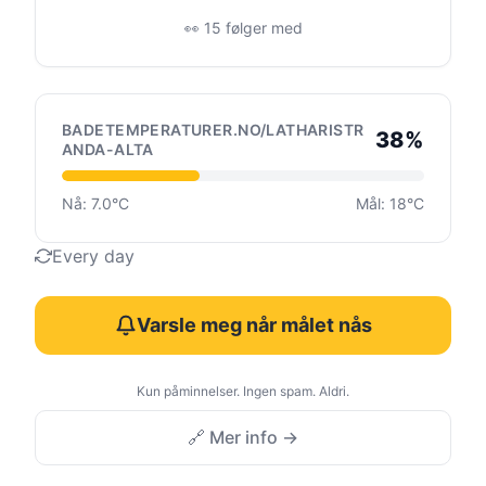
👀 15 følger med
BADETEMPERATURER.NO/LATHARISTR
38%
ANDA-ALTA
Nå: 7.0°C
Mål: 18°C
Every day
Varsle meg når målet nås
Kun påminnelser. Ingen spam. Aldri.
🔗 Mer info →