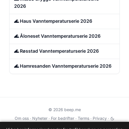
2026
🌊 Haus Vanntemperaturserie 2026
🌊 Åloneset Vanntemperaturserie 2026
🌊 Røsstad Vanntemperaturserie 2026
🌊 Hamresanden Vanntemperaturserie 2026
© 2026 beep.me
Om oss
·
Nyheter
·
For bedrifter
·
Terms
·
Privacy
·
·
Wikidata
·
OMDb