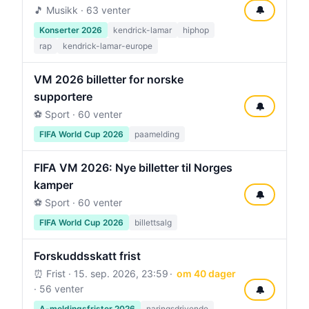
🎵 Musikk · 63 venter
🔔
Konserter 2026
kendrick-lamar
hiphop
rap
kendrick-lamar-europe
VM 2026 billetter for norske
supportere
🔔
⚽ Sport · 60 venter
FIFA World Cup 2026
paamelding
FIFA VM 2026: Nye billetter til Norges
kamper
🔔
⚽ Sport · 60 venter
FIFA World Cup 2026
billettsalg
Forskuddsskatt frist
⏰ Frist ·
15. sep. 2026, 23:59
om 40 dager
· 56 venter
🔔
A-meldingsfrister 2026
naringsdrivende