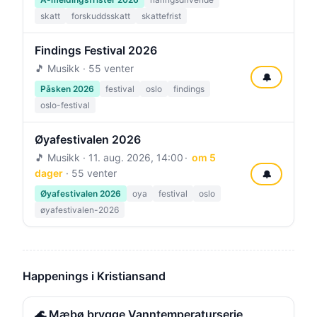
skatt
forskuddsskatt
skattefrist
Findings Festival 2026
🎵 Musikk · 55 venter
🔔
Påsken 2026
festival
oslo
findings
oslo-festival
Øyafestivalen 2026
🎵 Musikk ·
11. aug. 2026, 14:00
om 5
dager
· 55 venter
🔔
Øyafestivalen 2026
oya
festival
oslo
øyafestivalen-2026
Happenings i Kristiansand
🌊 Mæbø brygge Vanntemperaturserie