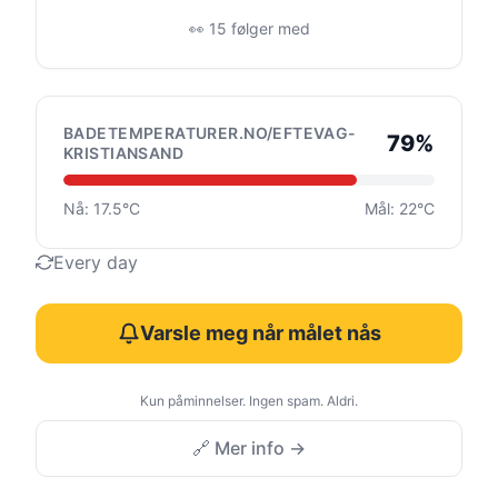
👀 15 følger med
BADETEMPERATURER.NO/EFTEVAG-
79%
KRISTIANSAND
Nå: 17.5°C
Mål: 22°C
Every day
Varsle meg når målet nås
Kun påminnelser. Ingen spam. Aldri.
🔗 Mer info →