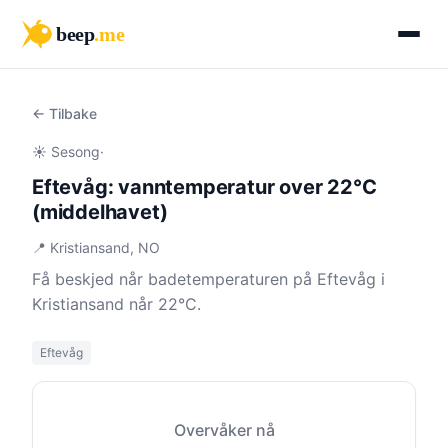
beep
.me
← Tilbake
☀️ Sesong
·
Eftevåg: vanntemperatur over 22°C
(middelhavet)
📍 Kristiansand, NO
Få beskjed når badetemperaturen på Eftevåg i
Kristiansand når 22°C.
Eftevåg
Overvåker nå