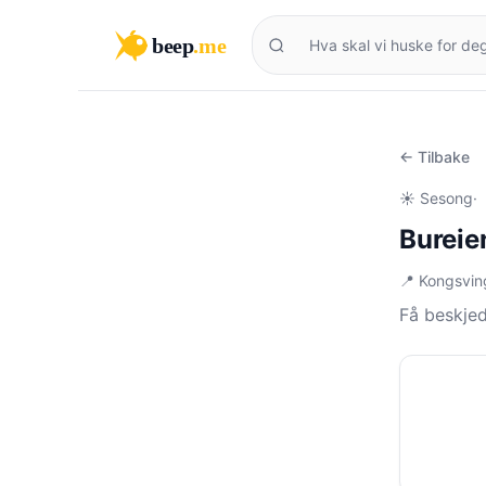
beep
.me
← Tilbake
☀️ Sesong
·
Bureie
📍 Kongsvin
Få beskjed