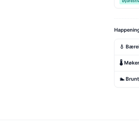
Øyafesti
Happening
💧 Bære
🌡️ Møk
🏊 Brun