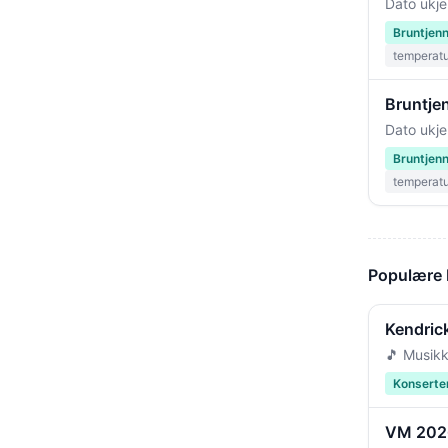
Dato ukje
Bruntjen
temperat
Bruntje
Dato ukje
Bruntjen
temperat
Populære
Kendric
🎵 Musikk
Konserte
VM 2026 