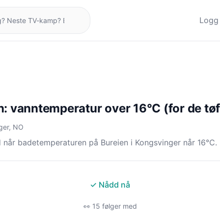
Logg 
n: vanntemperatur over 16°C (for de tøf
ger, NO
 når badetemperaturen på Bureien i Kongsvinger når 16°C.
✓ Nådd nå
👀 15 følger med