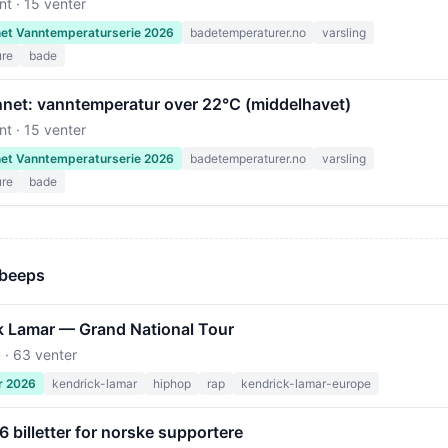
nt · 15 venter
net Vanntemperaturserie 2026
badetemperaturer.no
varsling
ure
bade
nnet: vanntemperatur over 22°C (middelhavet)
nt · 15 venter
net Vanntemperaturserie 2026
badetemperaturer.no
varsling
ure
bade
 beeps
k Lamar — Grand National Tour
 · 63 venter
r 2026
kendrick-lamar
hiphop
rap
kendrick-lamar-europe
billetter for norske supportere