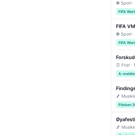
⚽ Sport ·
FIFA Wor
FIFA VM 
⚽ Sport ·
FIFA Wor
Forskudd
⏰ Frist ·
A-meldin
Findings
🎵 Musikk
Påsken 
Øyafest
🎵 Musikk