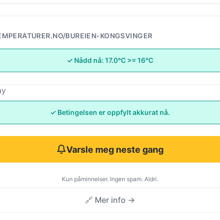
EMPERATURER.NO/BUREIEN-KONGSVINGER
✓ Nådd nå: 17.0°C >= 16°C
ay
✓ Betingelsen er oppfylt akkurat nå.
Varsle meg neste gang
Kun påminnelser. Ingen spam. Aldri.
🔗 Mer info →