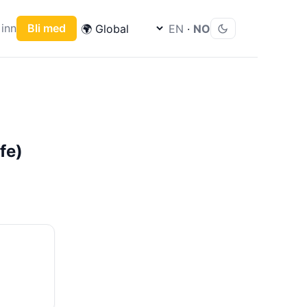
inn
Bli med
EN
·
NO
fe)