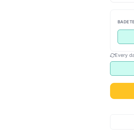
BADET
Every d