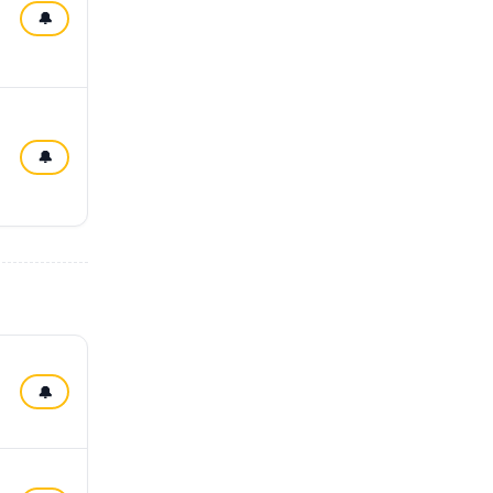
🔔
🔔
🔔