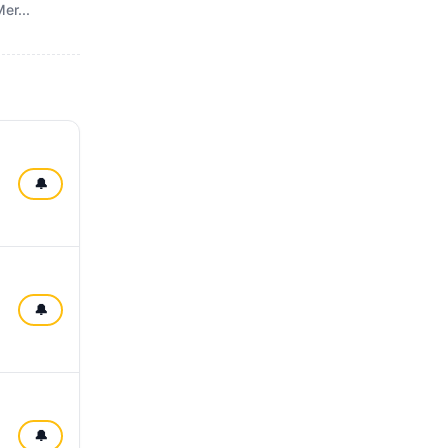
er...
🔔
🔔
🔔