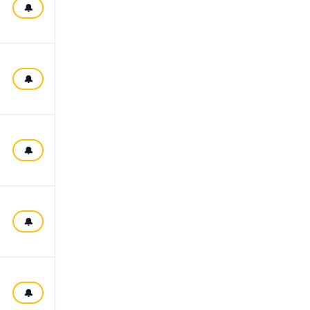
🔔
🔔
🔔
🔔
🔔