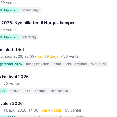
 60 venter
ld Cup 2026
paamelding
2026: Nye billetter til Norges kamper
 60 venter
ld Cup 2026
billettsalg
sskatt frist
15. sep. 2026, 23:59
om 39 dager
· 56 venter
gsfrister 2026
naringsdrivende
skatt
forskuddsskatt
skattefrist
 Festival 2026
 · 55 venter
2026
festival
oslo
findings
oslo-festival
ivalen 2026
 ·
11. aug. 2026, 14:00
om 4 dager
· 55 venter