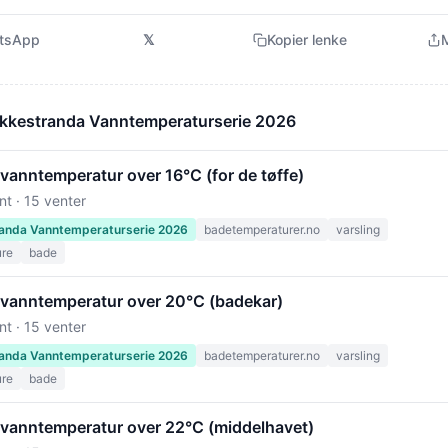
tsApp
𝕏
Kopier lenke
M
akkestranda Vanntemperaturserie 2026
vanntemperatur over 16°C (for de tøffe)
nt · 15 venter
anda Vanntemperaturserie 2026
badetemperaturer.no
varsling
ure
bade
 vanntemperatur over 20°C (badekar)
nt · 15 venter
anda Vanntemperaturserie 2026
badetemperaturer.no
varsling
ure
bade
 vanntemperatur over 22°C (middelhavet)