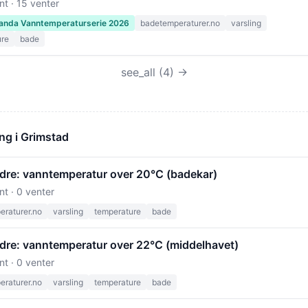
nt · 15 venter
anda Vanntemperaturserie 2026
badetemperaturer.no
varsling
ure
bade
see_all (4) →
ng i Grimstad
edre: vanntemperatur over 20°C (badekar)
nt · 0 venter
raturer.no
varsling
temperature
bade
edre: vanntemperatur over 22°C (middelhavet)
nt · 0 venter
raturer.no
varsling
temperature
bade