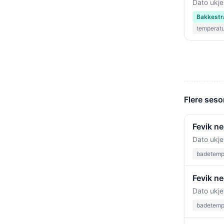
Dato ukje
Bakkestr
temperat
Flere seso
Fevik n
Dato ukje
badetempe
Fevik n
Dato ukje
badetempe