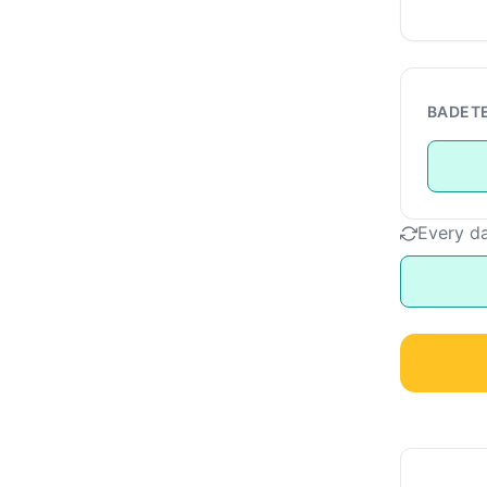
BADET
Every d