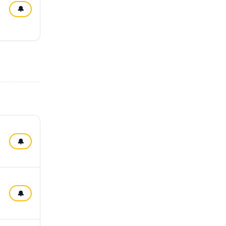
🔔
🔔
🔔