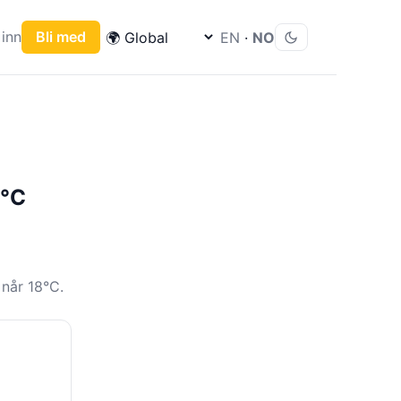
inn
Bli med
EN
·
NO
8°C
når 18°C.