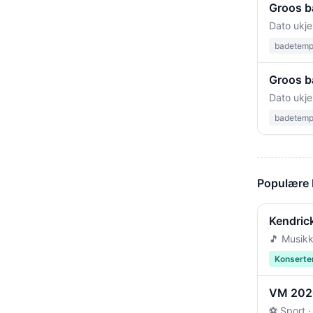
Groos b
Dato ukje
badetempe
Groos b
Dato ukje
badetempe
Populære
Kendric
🎵 Musikk
Konserte
VM 2026 
⚽ Sport ·