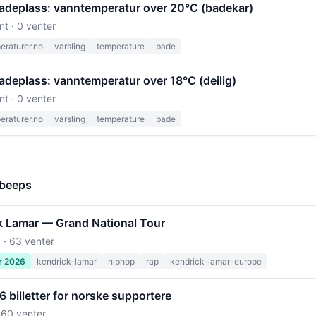
adeplass: vanntemperatur over 20°C (badekar)
nt · 0 venter
raturer.no
varsling
temperature
bade
adeplass: vanntemperatur over 18°C (deilig)
nt · 0 venter
raturer.no
varsling
temperature
bade
 beeps
k Lamar — Grand National Tour
 · 63 venter
r 2026
kendrick-lamar
hiphop
rap
kendrick-lamar-europe
billetter for norske supportere
 60 venter