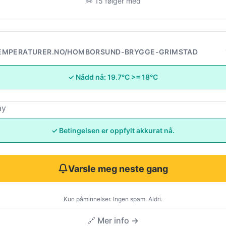
👀 15 følger med
EMPERATURER.NO/HOMBORSUND-BRYGGE-GRIMSTAD
✓ Nådd nå: 19.7°C >= 18°C
ay
✓ Betingelsen er oppfylt akkurat nå.
Varsle meg neste gang
Kun påminnelser. Ingen spam. Aldri.
🔗 Mer info →