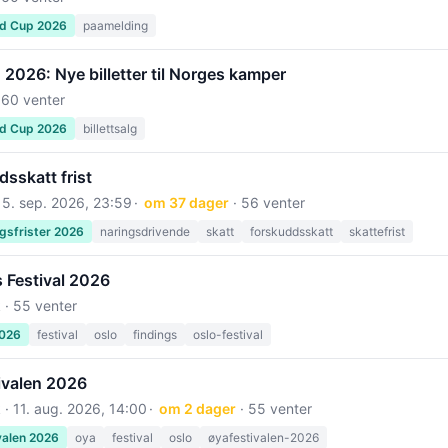
ld Cup 2026
paamelding
2026: Nye billetter til Norges kamper
 60 venter
ld Cup 2026
billettsalg
sskatt frist
15. sep. 2026, 23:59
om 37 dager
· 56 venter
gsfrister 2026
naringsdrivende
skatt
forskuddsskatt
skattefrist
 Festival 2026
 · 55 venter
2026
festival
oslo
findings
oslo-festival
ivalen 2026
 ·
11. aug. 2026, 14:00
om 2 dager
· 55 venter
valen 2026
oya
festival
oslo
øyafestivalen-2026