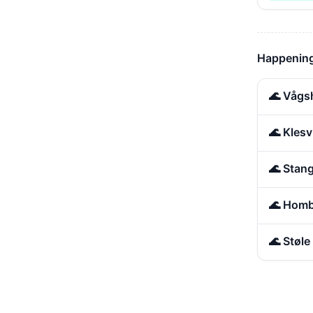
Happening
🌊 Vågs
🌊 Kles
🌊 Stan
🌊 Homb
🌊 Støl