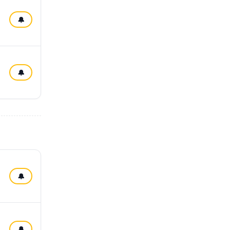
🔔
🔔
🔔
🔔