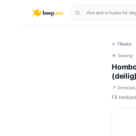
beep
.me
← Tilbake
☀️ Sesong
·
Hombor
(deilig
📍 Grimstad
Få beskje