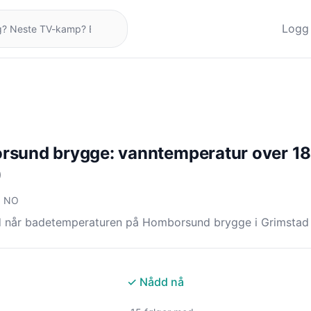
Logg 
sund brygge: vanntemperatur over 1
)
, NO
d når badetemperaturen på Homborsund brygge i Grimstad 
✓ Nådd nå