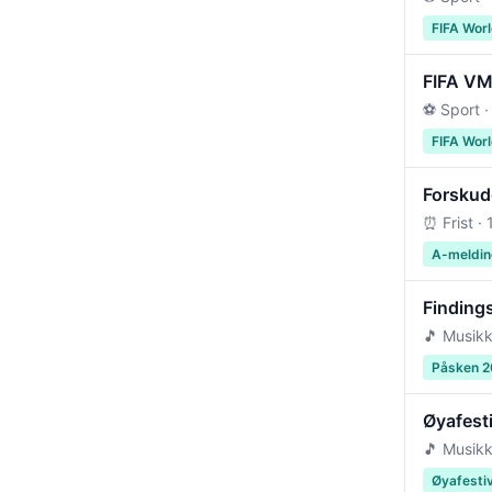
FIFA Wor
FIFA VM 
⚽ Sport ·
FIFA Wor
Forskudd
⏰ Frist ·
A-meldin
Findings
🎵 Musikk
Påsken 
Øyafest
🎵 Musikk
Øyafesti