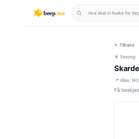
beep
.me
← Tilbake
☀️ Sesong
·
Skarde
📍 Våler, NO
Få beskjed