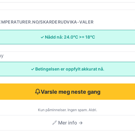
EMPERATURER.NO/SKARDERUDVIKA-VALER
✓ Nådd nå: 24.0°C >= 18°C
ay
✓ Betingelsen er oppfylt akkurat nå.
Varsle meg neste gang
Kun påminnelser. Ingen spam. Aldri.
🔗 Mer info →