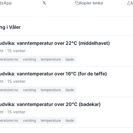
tsApp
𝕏
Kopier lenke
M
ng i Våler
udvika: vanntemperatur over 22°C (middelhavet)
nt · 15 venter
raturer.no
varsling
temperature
bade
dvika: vanntemperatur over 16°C (for de tøffe)
nt · 15 venter
raturer.no
varsling
temperature
bade
udvika: vanntemperatur over 20°C (badekar)
nt · 15 venter
raturer.no
varsling
temperature
bade