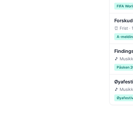
FIFA Wor
Forskudd
⏰ Frist ·
A-meldin
Findings
🎵 Musikk
Påsken 
Øyafest
🎵 Musikk
Øyafesti