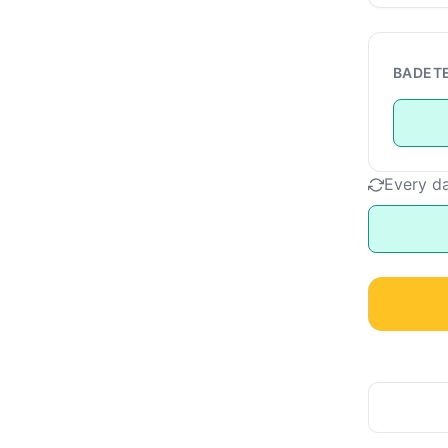
BADET
Every d