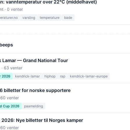
en: vanntemperatur over 22°C (middelhavet)
nt · 0 venter
raturer.no
varsling
temperature
bade
 beeps
k Lamar — Grand National Tour
 · 63 venter
r 2026
kendrick-lamar
hiphop
rap
kendrick-lamar-europe
billetter for norske supportere
 60 venter
ld Cup 2026
paamelding
2026: Nye billetter til Norges kamper
 60 venter