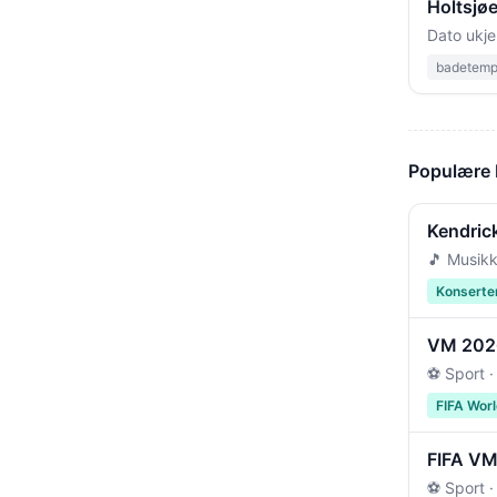
Holtsjø
Dato ukje
badetempe
Populære
Kendric
🎵 Musikk
Konserte
VM 2026 
⚽ Sport ·
FIFA Wor
FIFA VM 
⚽ Sport ·