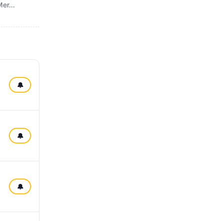
er...
🔔
🔔
🔔