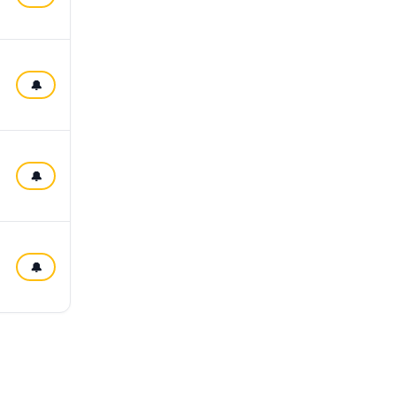
🔔
🔔
🔔