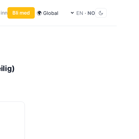
inn
Bli med
EN
·
NO
lig)