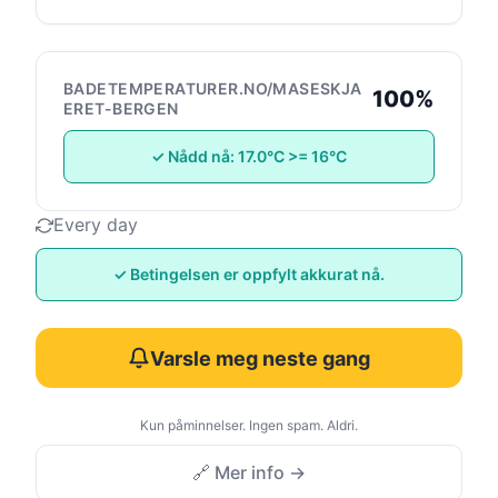
BADETEMPERATURER.NO/MASESKJA
100%
ERET-BERGEN
✓ Nådd nå: 17.0°C >= 16°C
Every day
✓ Betingelsen er oppfylt akkurat nå.
Varsle meg neste gang
Kun påminnelser. Ingen spam. Aldri.
🔗 Mer info →