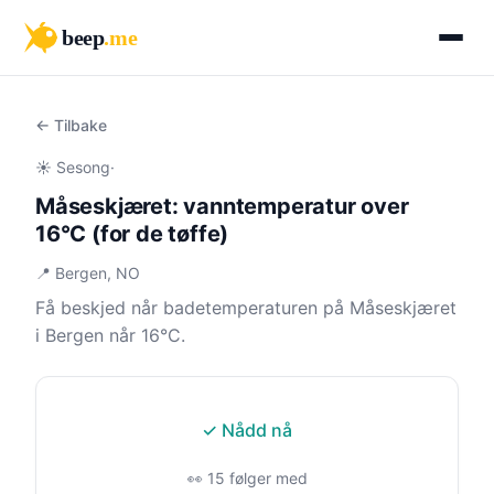
beep
.me
← Tilbake
☀️ Sesong
·
Måseskjæret: vanntemperatur over
16°C (for de tøffe)
📍 Bergen, NO
Få beskjed når badetemperaturen på Måseskjæret
i Bergen når 16°C.
✓ Nådd nå
👀 15 følger med