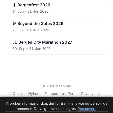
🎸 Bergenfest 2026
17. Jun – 21. Jun 2026
🤘 Beyond the Gates 2026
29. Jul – 01. Aug 2026
🏃‍♀️ Bergen City Marathon 2027
30. Sep – 31. Jan 2027
© 2026 beep.me
Om oss
·
Nyheter
·
For bedrifter
·
Terms
·
Privacy
·
·
Wikidata
·
OMDb
Vi bruker informasjonskapsler for trafikkanalyse og personlige
annonser. Du velger hva som lagres.
Personvern
Data from TMDB, Wikidata & OMDb. Not endorsed or certified by these