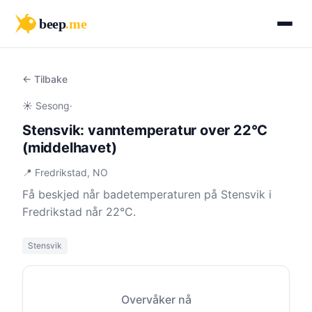
beep
.me
← Tilbake
☀️ Sesong
·
Stensvik: vanntemperatur over 22°C
(middelhavet)
📍 Fredrikstad, NO
Få beskjed når badetemperaturen på Stensvik i
Fredrikstad når 22°C.
Stensvik
Overvåker nå