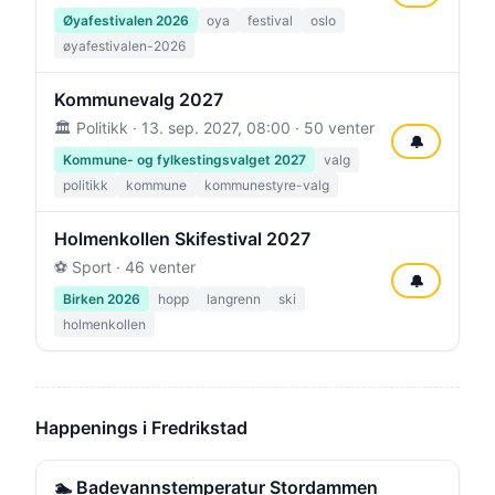
Øyafestivalen 2026
oya
festival
oslo
øyafestivalen-2026
Kommunevalg 2027
🏛️ Politikk ·
13. sep. 2027, 08:00
· 50 venter
🔔
Kommune- og fylkestingsvalget 2027
valg
politikk
kommune
kommunestyre-valg
Holmenkollen Skifestival 2027
⚽ Sport · 46 venter
🔔
Birken 2026
hopp
langrenn
ski
holmenkollen
Happenings i Fredrikstad
🏊 Badevannstemperatur Stordammen