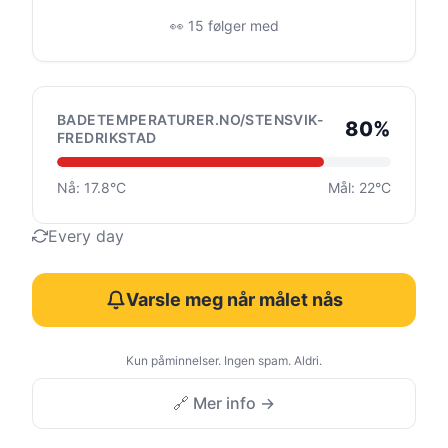
👀 15 følger med
BADETEMPERATURER.NO/STENSVIK-
80%
FREDRIKSTAD
Nå: 17.8°C
Mål: 22°C
Every day
Varsle meg når målet nås
Kun påminnelser. Ingen spam. Aldri.
🔗 Mer info →